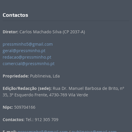
Contactos
Diretor:
Carlos Machado Silva (CP 2037-A)
pressminho5@gmail.com
geral@pressminho.pt
redacao@pressminho.pt
comercial@pressminho.pt
Propriedade:
Publineiva, Lda
Edição/Redacção (sede):
Rua Dr. Manuel Barbosa de Brito, nº
35, 3º Esquerdo Frente, 4730-769 Vila Verde
Nipc:
509704166
Contactos:
Tel.: 912 305 709
E-mail:
pressminho5@gmail.com
/
publineiva@gmail.com