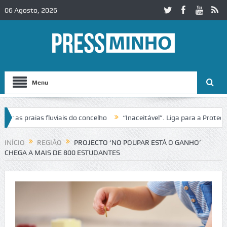
06 Agosto, 2026
Menu
as praias fluviais do concelho
“Inaceitável”. Liga para a Proteção 
ração de trânsito no IC2 em Alcobaça
Igreja do Castelo de Cerveira 
INÍCIO
REGIÃO
PROJECTO ‘NO POUPAR ESTÁ O GANHO’
CHEGA A MAIS DE 800 ESTUDANTES