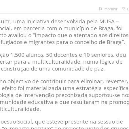
Imprimir
E
omum’, uma iniciativa desenvolvida pela MUSA –
ocial, em parceria com o município de Braga, foi
cto avaliou o “impacto que o atentado aos direitos
ugiados e migrantes para o concelho de Braga”.
ção 1.500 alunos, 50 docentes e 10 seniores, deu
ertar para a multiculturalidade, numa lógica de
e construção de uma comunidade de paz.
no objectivo de contribuir para eliminar, reverter,
 efeito foi materializada uma estratégia específica
logia de intervenção preconizada suportou-se no
 comunidade educativa e que resultaram na promo
ticulturalidade.
oesão Social, que esteve presente na sessão de
“o impacto positivo” do projecto junto dos grupos