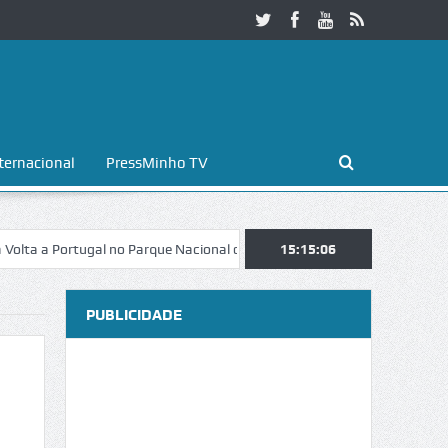
ternacional
PressMinho TV
a Portugal no Parque Nacional da Peneda-Gerês
15:15:07
Esposende. Galaicofo
PUBLICIDADE