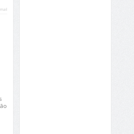
mail
s
ção