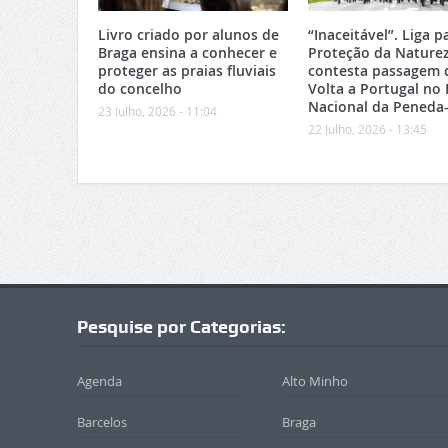
Livro criado por alunos de
“Inaceitável”. Liga p
Braga ensina a conhecer e
Proteção da Nature
proteger as praias fluviais
contesta passagem 
do concelho
Volta a Portugal no
Nacional da Peneda
23 Julho, 2026 - 11:04
22 Julho, 2026 - 13:45
Pesquise por Categorias:
Agenda
Alto Minho
Barcelos
Braga