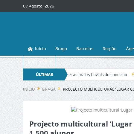
07 Agosto, 2026
Início
Braga
Barcelos
Região
Age
Multimédia
ga ensina a conhecer e proteger as praias fluviais do concelho
ÚLTIMAS
“Inace
NOTÍCIAS
INÍCIO
BRAGA
PROJECTO MULTICULTURAL ‘LUGAR C
Projecto multicultural ‘Luga
1.500 alunos