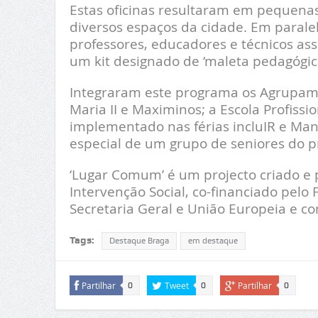
Estas oficinas resultaram em pequen
diversos espaços da cidade. Em parale
professores, educadores e técnicos ass
um kit designado de ‘maleta pedagógica
Integraram este programa os Agrupame
Maria II e Maximinos; a Escola Profiss
implementado nas férias incluIR e Man
especial de um grupo de seniores do pr
‘Lugar Comum’ é um projecto criado e 
Intervenção Social, co-financiado pelo
Secretaria Geral e União Europeia e c
Tags:
Destaque Braga
em destaque
Partilhar
Tweet
Partilhar
0
0
0