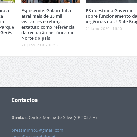
ara a
Esposende. Galaicofolia
PS questiona Governo
za
atrai mais de 25 mil
sobre funcionamento da
da
visitantes e reforça
urgências da ULS de Bra
 Parque
estatuto como referência
21 Julho, 2026 - 16:10
-Gerês
da recriação histórica no
Norte do país
21 Julho, 2026 - 18:45
Contactos
Diretor:
Carlos Machado Silva (CP 2037-A)
pressminho5@gmail.com
geral@pressminho.pt