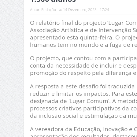
Autor:
Redação
a:
14 Dezembro, 2023 - 17:24
O relatório final do projecto ‘Lugar C
Associação Artística e de Intervenção S
apresentado esta quinta-feira. O proje
humanos tem no mundo e a fuga de ref
O projecto, que contou com a participa
conta da necessidade de incluir e desp
promoção do respeito pela diferença 
A resposta a este desafio foi traduzida 
reduzir e limitar os impactos. Para este
designada de ‘Lugar Comum’. A metodo
processos criativos participativos da
da inclusão social e estimulação da mul
A vereadora da Educação, Inovação e C
apresentação dos resultados, destacou 