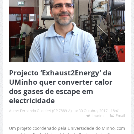
Projecto ‘Exhaust2Energy’ da
UMinho quer converter calor
dos gases de escape em
electricidade
Autor:
Fernando Gualtieri (CP 7889-A)
a:
30 Outubro, 2017 - 18:41
Imprimir
Email
Um projeto coordenado pela Universidade do Minho, com