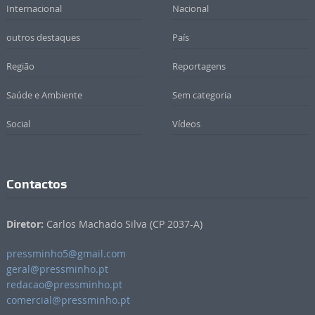
Internacional
Nacional
outros destaques
País
Região
Reportagens
Saúde e Ambiente
Sem categoria
Social
Vídeos
Contactos
Diretor:
Carlos Machado Silva (CP 2037-A)
pressminho5@gmail.com
geral@pressminho.pt
redacao@pressminho.pt
comercial@pressminho.pt