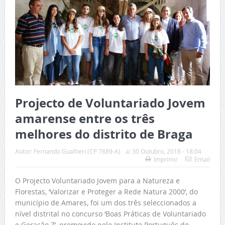
Projecto de Voluntariado Jovem
amarense entre os três
melhores do distrito de Braga
Autor:
Fernando Gualtieri (CP 7889-A)
a:
30 Outubro, 2018 - 18:04
Imprimir
Email
O Projecto Voluntariado Jovem para a Natureza e
Florestas, ‘Valorizar e Proteger a Rede Natura 2000’, do
município de Amares, foi um dos três seleccionados a
nível distrital no concurso ‘Boas Práticas de Voluntariado
e Geração Z’, promovido pelo Instituto Português do