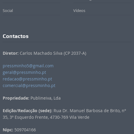
Social
Vídeos
Contactos
Diretor:
Carlos Machado Silva (CP 2037-A)
pressminho5@gmail.com
geral@pressminho.pt
redacao@pressminho.pt
comercial@pressminho.pt
Propriedade:
Publineiva, Lda
Edição/Redacção (sede):
Rua Dr. Manuel Barbosa de Brito, nº
35, 3º Esquerdo Frente, 4730-769 Vila Verde
Nipc:
509704166