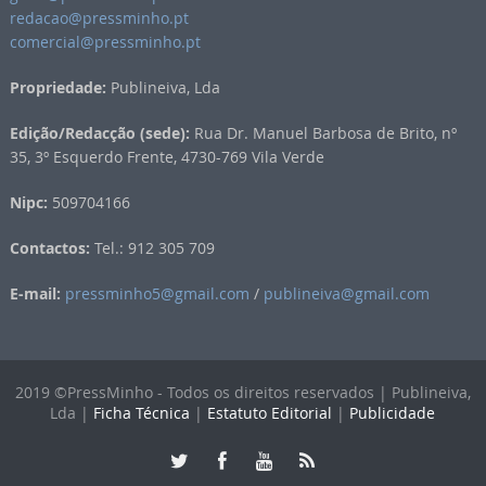
redacao@pressminho.pt
comercial@pressminho.pt
Propriedade:
Publineiva, Lda
Edição/Redacção (sede):
Rua Dr. Manuel Barbosa de Brito, nº
35, 3º Esquerdo Frente, 4730-769 Vila Verde
Nipc:
509704166
Contactos:
Tel.: 912 305 709
E-mail:
pressminho5@gmail.com
/
publineiva@gmail.com
2019 ©PressMinho - Todos os direitos reservados | Publineiva,
Lda |
Ficha Técnica
|
Estatuto Editorial
|
Publicidade