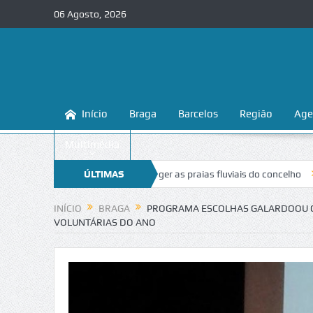
06 Agosto, 2026
Início
Braga
Barcelos
Região
Age
Multimédia
 ensina a conhecer e proteger as praias fluviais do concelho
ÚLTIMAS
“Inaceit
NOTÍCIAS
INÍCIO
BRAGA
PROGRAMA ESCOLHAS GALARDOOU CA
VOLUNTÁRIAS DO ANO