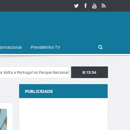
ternacional
PressMinho TV
Portugal no Parque Nacional da Peneda-Gerês
8:13:35
Esposende. Galaicofoli
PUBLICIDADE