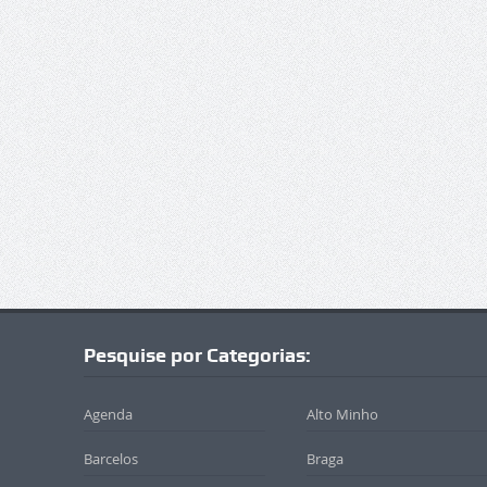
Pesquise por Categorias:
Agenda
Alto Minho
Barcelos
Braga