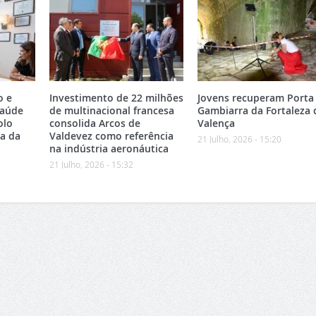
o e
Investimento de 22 milhões
Jovens recuperam Porta
Saúde
de multinacional francesa
Gambiarra da Fortaleza 
olo
consolida Arcos de
Valença
ea da
Valdevez como referência
21 Julho, 2026 - 15:20
na indústria aeronáutica
21 Julho, 2026 - 15:32