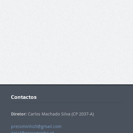
Contactos
Diretor:
Carlos Machado Silva (CP 2037-A)
pressminho5@gmail.com
geral@pressminho.pt