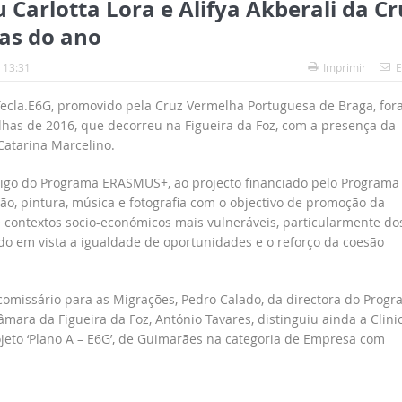
Carlotta Lora e Alifya Akberali da Cr
as do ano
 13:31
Imprimir
E
o Tecla.E6G, promovido pela Cruz Vermelha Portuguesa de Braga, fo
olhas de 2016, que decorreu na Figueira da Foz, com a presença da
Catarina Marcelino.
rigo do Programa ERASMUS+, ao projecto financiado pelo Programa
ão, pintura, música e fotografia com o objectivo de promoção da
e contextos socio-económicos mais vulneráveis, particularmente do
do em vista a igualdade de oportunidades e o reforço da coesão
comissário para as Migrações, Pedro Calado, da directora do Prog
mara da Figueira da Foz, António Tavares, distinguiu ainda a Clini
ojeto ‘Plano A – E6G’, de Guimarães na categoria de Empresa com