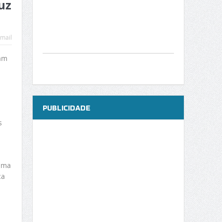
uz
mail
ram
PUBLICIDADE
s
rama
ca