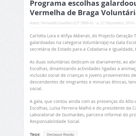
Programa escolhas galardoou 
Vermelha de Braga Voluntári
Autor:
Fernando Gualtieri (CP 7889-A)
a:
27 Dezembro, 2016 -
Carlotta Lora e Alifya Akberali, do Projecto Geraçã
galardoadas na categoria Voluntário(a) na Gala Esc
secretária de Estado para a Cidadania e Igualdade, 
As duas voluntárias dedicam-se diariamente, ao ab
Escolhas, dinamizando actividades ligadas a animaç
inclusão social de crianças e jovens provenientes d
descendentes de imigrantes e minorias étnicas, ten
social.
A gala, que contou ainda com as presenças do Alto-
Escolhas, Luísa Ferreira Malhó e do presidente da Câ
Laboratorial de Guimarães, parceira informal do pr
Responsabilidade Social.
Tags:
Destaque Região