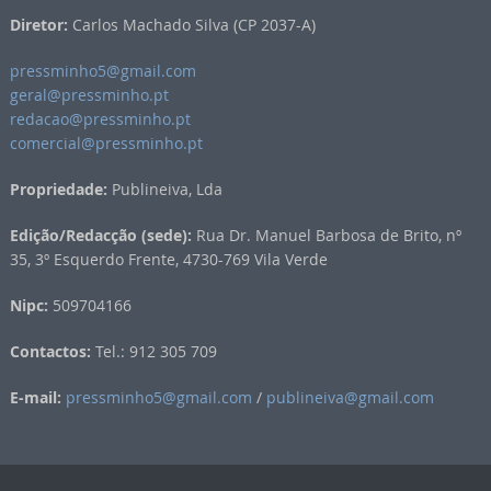
Diretor:
Carlos Machado Silva (CP 2037-A)
pressminho5@gmail.com
geral@pressminho.pt
redacao@pressminho.pt
comercial@pressminho.pt
Propriedade:
Publineiva, Lda
Edição/Redacção (sede):
Rua Dr. Manuel Barbosa de Brito, nº
35, 3º Esquerdo Frente, 4730-769 Vila Verde
Nipc:
509704166
Contactos:
Tel.: 912 305 709
E-mail:
pressminho5@gmail.com
/
publineiva@gmail.com