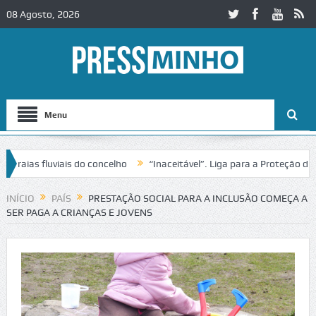
08 Agosto, 2026
Menu
ias fluviais do concelho
“Inaceitável”. Liga para a Proteção da Nat
de trânsito no IC2 em Alcobaça
Igreja do Castelo de Cerveira assegu
INÍCIO
PAÍS
PRESTAÇÃO SOCIAL PARA A INCLUSÃO COMEÇA A
SER PAGA A CRIANÇAS E JOVENS