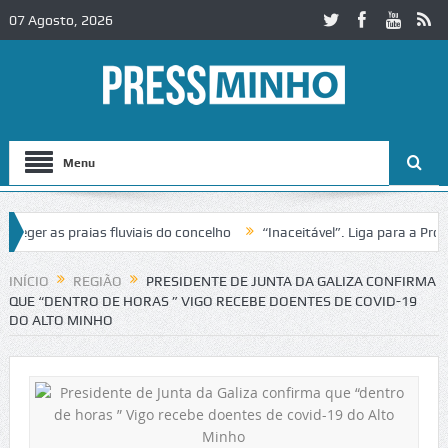
07 Agosto, 2026
Menu
er as praias fluviais do concelho
“Inaceitável”. Liga para a Proteç
peração de trânsito no IC2 em Alcobaça
Igreja do Castelo de Cervei
INÍCIO
REGIÃO
PRESIDENTE DE JUNTA DA GALIZA CONFIRMA
QUE “DENTRO DE HORAS ” VIGO RECEBE DOENTES DE COVID-19
DO ALTO MINHO