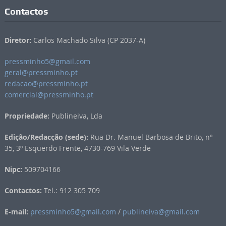
Contactos
Diretor:
Carlos Machado Silva (CP 2037-A)
pressminho5@gmail.com
geral@pressminho.pt
redacao@pressminho.pt
comercial@pressminho.pt
Propriedade:
Publineiva, Lda
Edição/Redacção (sede):
Rua Dr. Manuel Barbosa de Brito, nº
35, 3º Esquerdo Frente, 4730-769 Vila Verde
Nipc:
509704166
Contactos:
Tel.: 912 305 709
E-mail:
pressminho5@gmail.com
/
publineiva@gmail.com