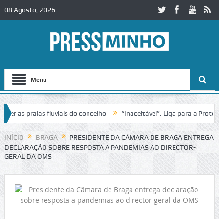
08 Agosto, 2026
Menu
s praias fluviais do concelho
“Inaceitável”. Liga para a Proteção d
ação de trânsito no IC2 em Alcobaça
Igreja do Castelo de Cerveira a
INÍCIO
BRAGA
PRESIDENTE DA CÂMARA DE BRAGA ENTREGA
DECLARAÇÃO SOBRE RESPOSTA A PANDEMIAS AO DIRECTOR-
GERAL DA OMS