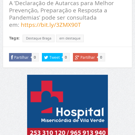
A ‘Declaração de Autarcas para Melhor
Prevenção, Preparação e Resposta a
Pandemias’ pode ser consultada
em:
https://bit.ly/3ZMX90T
Tags:
Destaque Braga
em destaque
Partilhar
Tweet
Partilhar
0
0
0