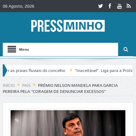
06 Agosto, 2026
Menu
s praias fluviais do concelho
“Inaceitável”. Liga para a Proteção d
ação de trânsito no IC2 em Alcobaça
Igreja do Castelo de Cerveira a
INÍCIO
PAÍS
PRÉMIO NELSON MANDELA PARA GARCIA
PEREIRA PELA “CORAGEM DE DENUNCIAR EXCESSOS”