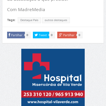
Com MadreMedia
Tags:
Destaque País
outros destaques
Partilhar
Tweet
Partilhar
0
0
0