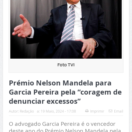
Foto TVI
Prémio Nelson Mandela para
Garcia Pereira pela “coragem de
denunciar excessos”
Autor:
Redação
a:
19 Maio, 2024 - 17:08
Imprimir
Email
O advogado Garcia Pereira é o vencedor
deste ano do Prémio Nelson Mandela pela