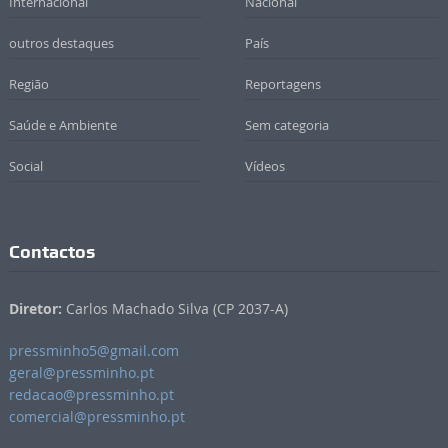
Internacional
Nacional
outros destaques
País
Região
Reportagens
Saúde e Ambiente
Sem categoria
Social
Vídeos
Contactos
Diretor:
Carlos Machado Silva (CP 2037-A)
pressminho5@gmail.com
geral@pressminho.pt
redacao@pressminho.pt
comercial@pressminho.pt