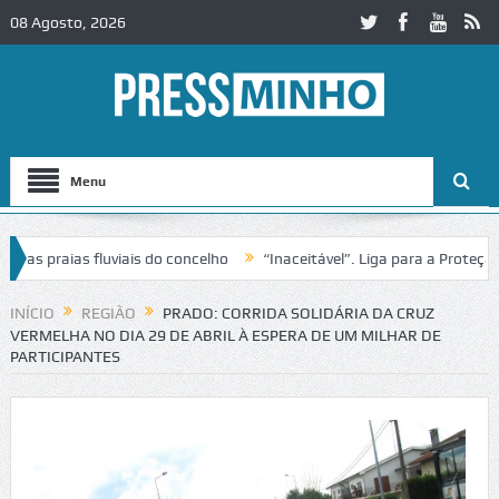
08 Agosto, 2026
Menu
 praias fluviais do concelho
“Inaceitável”. Liga para a Proteção da
ção de trânsito no IC2 em Alcobaça
Igreja do Castelo de Cerveira as
INÍCIO
REGIÃO
PRADO: CORRIDA SOLIDÁRIA DA CRUZ
VERMELHA NO DIA 29 DE ABRIL À ESPERA DE UM MILHAR DE
PARTICIPANTES