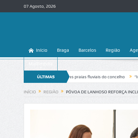
07 Agosto, 2026
Início
Braga
Barcelos
Região
Age
Multimédia
na a conhecer e proteger as praias fluviais do concelho
ÚLTIMAS
“Inaceitável
NOTÍCIAS
INÍCIO
REGIÃO
PÓVOA DE LANHOSO REFORÇA INCL