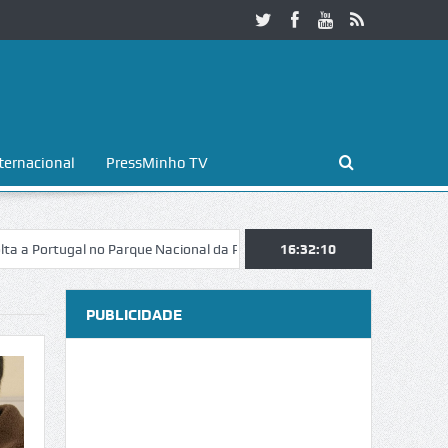
ternacional
PressMinho TV
ugal no Parque Nacional da Peneda-Gerês
Esposende. Galaicofolia atr
16:32:11
PUBLICIDADE