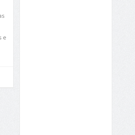
as
s e