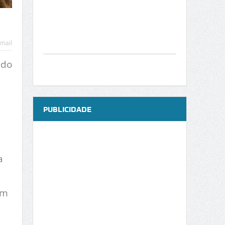
mail
 do
PUBLICIDADE
a
ém