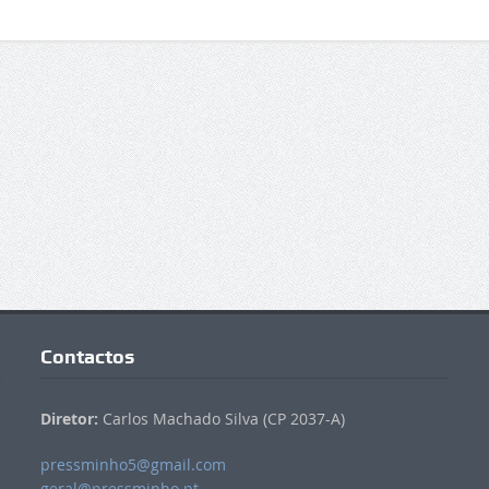
Contactos
Diretor:
Carlos Machado Silva (CP 2037-A)
pressminho5@gmail.com
geral@pressminho.pt