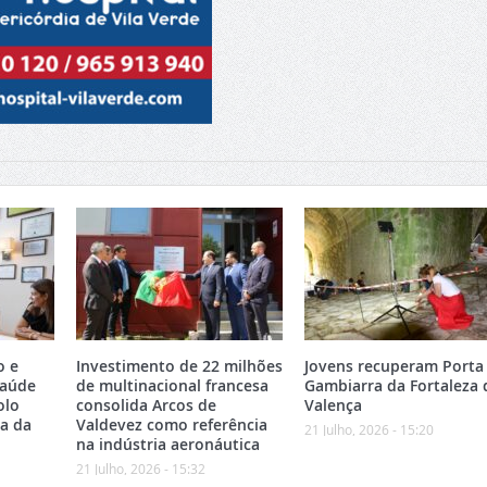
o e
Investimento de 22 milhões
Jovens recuperam Porta
Saúde
de multinacional francesa
Gambiarra da Fortaleza 
olo
consolida Arcos de
Valença
ea da
Valdevez como referência
21 Julho, 2026 - 15:20
na indústria aeronáutica
21 Julho, 2026 - 15:32