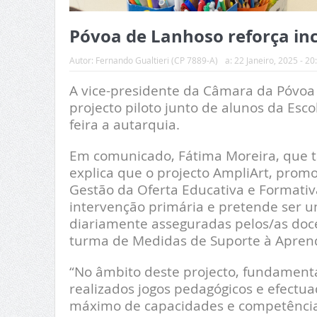
Póvoa de Lanhoso reforça inc
Autor:
Fernando Gualtieri (CP 7889-A)
a:
22 Janeiro, 2025 - 20
A vice-presidente da Câmara da Póvoa
projecto piloto junto de alunos da Esc
feira a autarquia.
Em comunicado, Fátima Moreira, que 
explica que o projecto AmpliArt, prom
Gestão da Oferta Educativa e Formativ
intervenção primária e pretende ser 
diariamente asseguradas pelos/as doce
turma de Medidas de Suporte à Aprend
“No âmbito deste projecto, fundament
realizados jogos pedagógicos e efectu
máximo de capacidades e competências