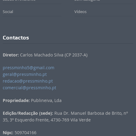
Social
Vídeos
Contactos
Diretor:
Carlos Machado Silva (CP 2037-A)
pressminho5@gmail.com
geral@pressminho.pt
redacao@pressminho.pt
comercial@pressminho.pt
Propriedade:
Publineiva, Lda
Edição/Redacção (sede):
Rua Dr. Manuel Barbosa de Brito, nº
35, 3º Esquerdo Frente, 4730-769 Vila Verde
Nipc:
509704166