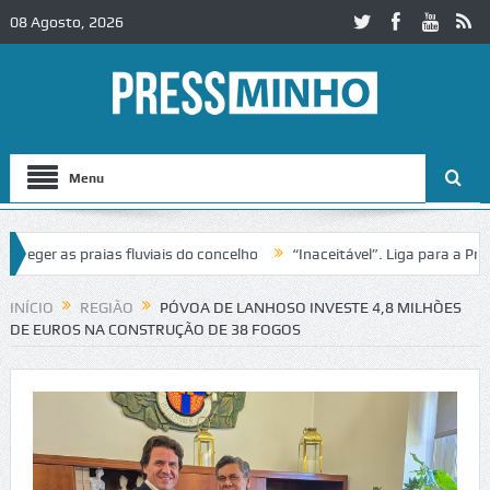
08 Agosto, 2026
Menu
r as praias fluviais do concelho
“Inaceitável”. Liga para a Proteçã
peração de trânsito no IC2 em Alcobaça
Igreja do Castelo de Cervei
INÍCIO
REGIÃO
PÓVOA DE LANHOSO INVESTE 4,8 MILHÕES
DE EUROS NA CONSTRUÇÃO DE 38 FOGOS