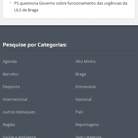
PS questiona Governo sobre funcionamento das urgências da
ULS de Braga
Pesquise por Categorias:
Agenda
Alto Minho
Barcelos
Braga
Desporto
Entrevistas
Internacional
Nacional
outros destaques
País
Região
Reportagens
Saúde e Ambiente
Sem categoria