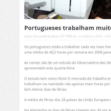
Portugueses trabalham muit
Autor:
Fernando Gualtieri (CP 7889-A)
a:
6 Março, 2018 - 14:5
Os portugueses estão a trabalhar cada vez mais ho
uma média de 40,2 horas por semana em 2008 para 4
As contas são de um estudo do Observatório das Desi
apresentado esta quarta-feira.
O estudo tem como título ‘O mercado de trabalho em
trabalham na realidade não apenas mais horas por
tem menos dias de férias.
A média de férias dos 28 países da União Europeia c
Na Alemanha os dias de férias chegam aos 30 por a