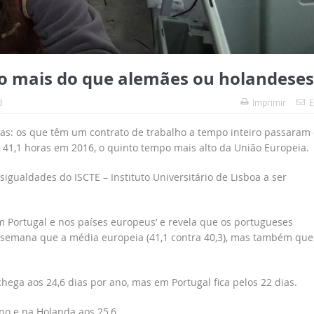
o mais do que alemães ou holandeses
3
Imprimir
E
ras: os que têm um contrato de trabalho a tempo inteiro passaram
1,1 horas em 2016, o quinto tempo mais alto da União Europeia.
gualdades do ISCTE – Instituto Universitário de Lisboa a ser
 Portugal e nos países europeus’ e revela que os portugueses
 semana que a média europeia (41,1 contra 40,3), mas também que
hega aos 24,6 dias por ano, mas em Portugal fica pelos 22 dias.
no e na Holanda aos 25,6.