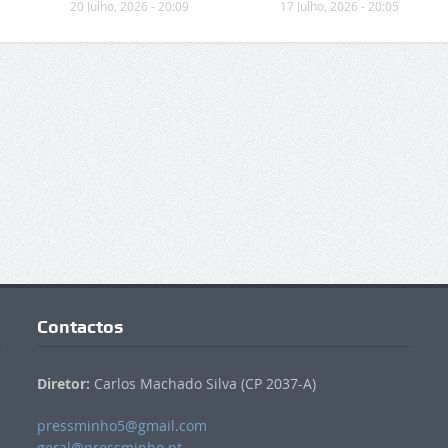
20 Julho, 2026 - 20:09
17 Julho, 2026 - 20:05
Contactos
Diretor:
Carlos Machado Silva (CP 2037-A)
pressminho5@gmail.com
geral@pressminho.pt