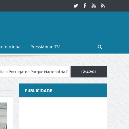
ternacional
PressMinho TV
gal no Parque Nacional da Peneda-Gerês
Esposende. Galaicofolia atr
12:42:02
PUBLICIDADE