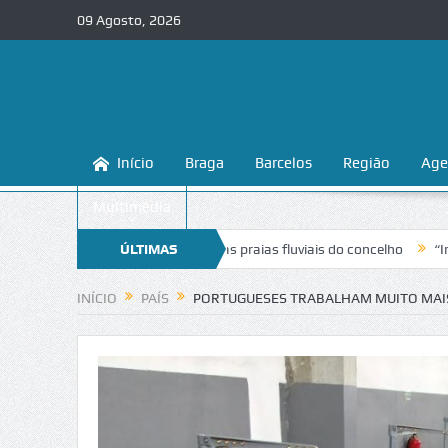
09 Agosto, 2026
Início
Braga
Barcelos
Região
Age
Multimédia
na a conhecer e proteger as praias fluviais do concelho
ÚLTIMAS
“Inaceitável”
NOTÍCIAS
INÍCIO
PAÍS
PORTUGUESES TRABALHAM MUITO MAI