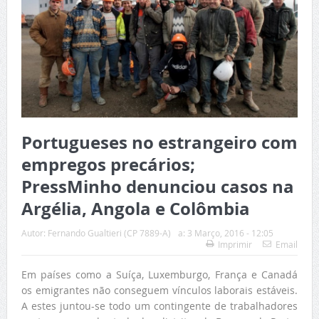
Portugueses no estrangeiro com
empregos precários;
PressMinho denunciou casos na
Argélia, Angola e Colômbia
Autor:
Fernando Gualtieri (CP 7889-A)
a:
3 Março, 2016 - 12:05
Imprimir
Email
Em países como a Suíça, Luxemburgo, França e Canadá
os emigrantes não conseguem vínculos laborais estáveis.
A estes juntou-se todo um contingente de trabalhadores