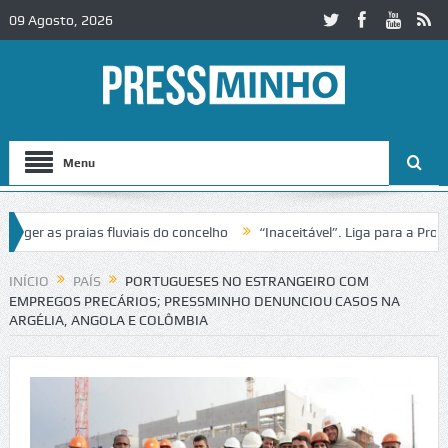
09 Agosto, 2026
Menu
r as praias fluviais do concelho
“Inaceitável”. Liga para a Proteçã
peração de trânsito no IC2 em Alcobaça
Igreja do Castelo de Cerveir
INÍCIO
PAÍS
PORTUGUESES NO ESTRANGEIRO COM
EMPREGOS PRECÁRIOS; PRESSMINHO DENUNCIOU CASOS NA
ARGÉLIA, ANGOLA E COLÔMBIA