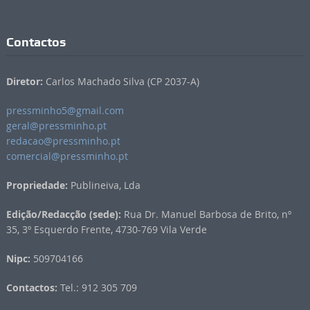
Contactos
Diretor:
Carlos Machado Silva (CP 2037-A)
pressminho5@gmail.com
geral@pressminho.pt
redacao@pressminho.pt
comercial@pressminho.pt
Propriedade:
Publineiva, Lda
Edição/Redacção (sede):
Rua Dr. Manuel Barbosa de Brito, nº
35, 3º Esquerdo Frente, 4730-769 Vila Verde
Nipc:
509704166
Contactos:
Tel.: 912 305 709