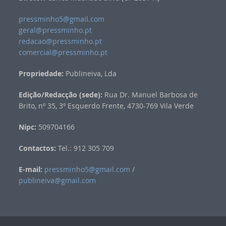
pressminho5@gmail.com
geral@pressminho.pt
redacao@pressminho.pt
comercial@pressminho.pt
Propriedade:
Publineiva, Lda
Edição/Redacção (sede):
Rua Dr. Manuel Barbosa de
Brito, nº 35, 3º Esquerdo Frente, 4730-769 Vila Verde
Nipc:
509704166
Contactos:
Tel.: 912 305 709
E-mail:
pressminho5@gmail.com
/
publineiva@gmail.com