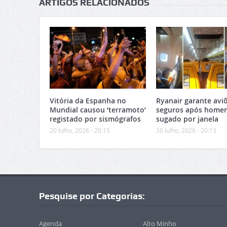
ARTIGOS RELACIONADOS
Vitória da Espanha no
Ryanair garante avi
Mundial causou ‘terramoto’
seguros após home
registado por sismógrafos
sugado por janela
20 Julho, 2026 - 20:15
20 Julho, 2026 - 20:13
Pesquise por Categorias:
Agenda
Alto Minho