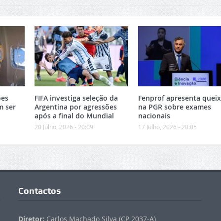
ões
FIFA investiga seleção da
Fenprof apresenta quei
m ser
Argentina por agressões
na PGR sobre exames
após a final do Mundial
nacionais
20 Julho, 2026 - 20:09
17 Julho, 2026 - 20:05
Contactos
Diretor:
Carlos Machado Silva (CP 2037-A)