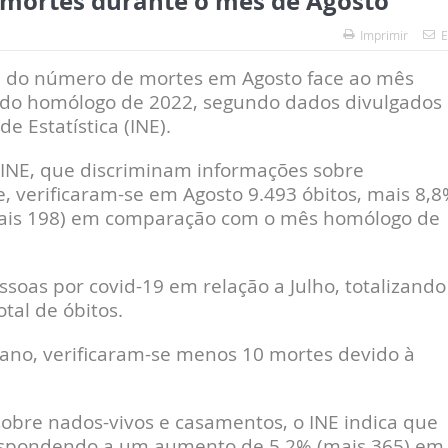
 mortes durante o mês de Agosto
Imprimir
E
% do número de mortes em Agosto face ao mês
íodo homólogo de 2022, segundo dados divulgados
de Estatística (INE).
o INE, que discriminam informações sobre
, verificaram-se em Agosto 9.493 óbitos, mais 8,
 (mais 198) em comparação com o mês homólogo de
oas por covid-19 em relação a Julho, totalizando
tal de óbitos.
no, verificaram-se menos 10 mortes devido à
obre nados-vivos e casamentos, o INE indica que
espondendo a um aumento de 5,2% (mais 365) em