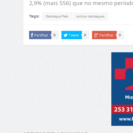
2,9% (mais 556) que no mesmo período
Tags:
Destaque País
outros destaques
Partilhar
Tweet
Partilhar
0
0
0