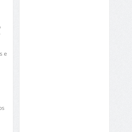
%
-
s e
os