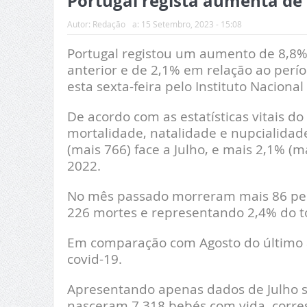
Portugal regista aumenta de
Autor:
Redação
a:
15 Setembro, 2023 - 15:08
Portugal registou um aumento de 8,8
anterior e de 2,1% em relação ao per
esta sexta-feira pelo Instituto Nacional 
De acordo com as estatísticas vitais d
mortalidade, natalidade e nupcialidade
(mais 766) face a Julho, e mais 2,1%
2022.
No mês passado morreram mais 86 pess
226 mortes e representando 2,4% do to
Em comparação com Agosto do último a
covid-19.
Apresentando apenas dados de Julho s
nasceram 7.318 bebés com vida, corr