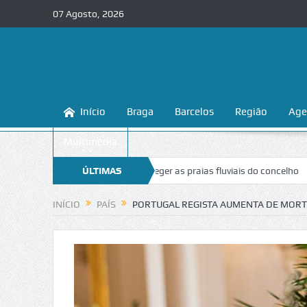
07 Agosto, 2026
Início
Braga
Barcelos
Região
Age
Multimédia
 ensina a conhecer e proteger as praias fluviais do concelho
ÚLTIMAS
“Inacei
NOTÍCIAS
INÍCIO
PAÍS
PORTUGAL REGISTA AUMENTA DE MORT