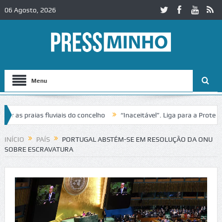
06 Agosto, 2026
Menu
as praias fluviais do concelho
“Inaceitável”. Liga para a Proteção 
ração de trânsito no IC2 em Alcobaça
Igreja do Castelo de Cerveira 
INÍCIO
PAÍS
PORTUGAL ABSTÉM-SE EM RESOLUÇÃO DA ONU
SOBRE ESCRAVATURA