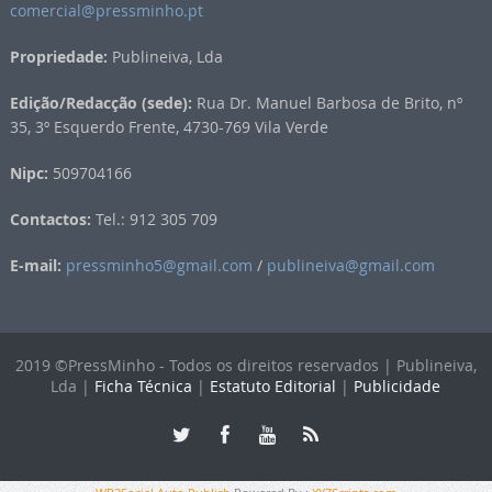
comercial@pressminho.pt
Propriedade:
Publineiva, Lda
Edição/Redacção (sede):
Rua Dr. Manuel Barbosa de Brito, nº
35, 3º Esquerdo Frente, 4730-769 Vila Verde
Nipc:
509704166
Contactos:
Tel.: 912 305 709
E-mail:
pressminho5@gmail.com
/
publineiva@gmail.com
2019 ©PressMinho - Todos os direitos reservados | Publineiva,
Lda |
Ficha Técnica
|
Estatuto Editorial
|
Publicidade