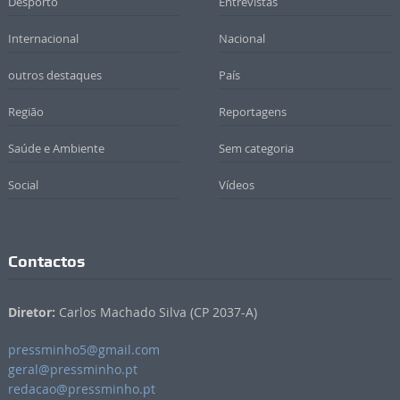
Desporto
Entrevistas
Internacional
Nacional
outros destaques
País
Região
Reportagens
Saúde e Ambiente
Sem categoria
Social
Vídeos
Contactos
Diretor:
Carlos Machado Silva (CP 2037-A)
pressminho5@gmail.com
geral@pressminho.pt
redacao@pressminho.pt