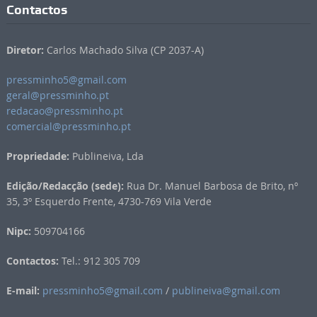
Contactos
Diretor:
Carlos Machado Silva (CP 2037-A)
pressminho5@gmail.com
geral@pressminho.pt
redacao@pressminho.pt
comercial@pressminho.pt
Propriedade:
Publineiva, Lda
Edição/Redacção (sede):
Rua Dr. Manuel Barbosa de Brito, nº
35, 3º Esquerdo Frente, 4730-769 Vila Verde
Nipc:
509704166
Contactos:
Tel.: 912 305 709
E-mail:
pressminho5@gmail.com
/
publineiva@gmail.com