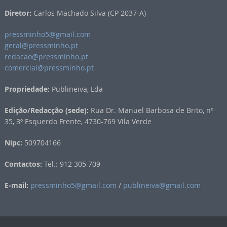
Diretor:
Carlos Machado Silva (CP 2037-A)
pressminho5@gmail.com
geral@pressminho.pt
redacao@pressminho.pt
comercial@pressminho.pt
Propriedade:
Publineiva, Lda
Edição/Redacção (sede):
Rua Dr. Manuel Barbosa de Brito, nº
35, 3º Esquerdo Frente, 4730-769 Vila Verde
Nipc:
509704166
Contactos:
Tel.: 912 305 709
E-mail:
pressminho5@gmail.com
/
publineiva@gmail.com