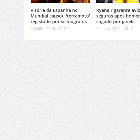
Vitória da Espanha no
Ryanair garante avi
Mundial causou ‘terramoto’
seguros após home
registado por sismógrafos
sugado por janela
20 Julho, 2026 - 20:15
20 Julho, 2026 - 20:13