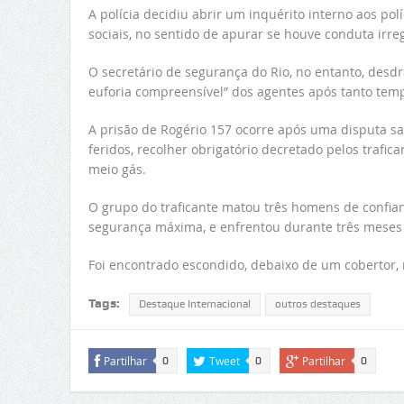
A polícia decidiu abrir um inquérito interno aos po
sociais, no sentido de apurar se houve conduta irreg
O secretário de segurança do Rio, no entanto, des
euforia compreensível” dos agentes após tanto tem
A prisão de Rogério 157 ocorre após uma disputa sa
feridos, recolher obrigatório decretado pelos trafic
meio gás.
O grupo do traficante matou três homens de confianç
segurança máxima, e enfrentou durante três meses os
Foi encontrado escondido, debaixo de um cobertor,
Tags:
Destaque Internacional
outros destaques
Partilhar
Tweet
Partilhar
0
0
0