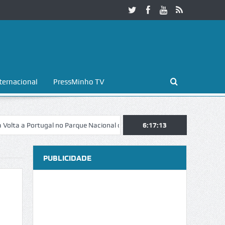
ternacional
PressMinho TV
 Portugal no Parque Nacional da Peneda-Gerês
6:17:14
Esposende. Galaicofoli
PUBLICIDADE