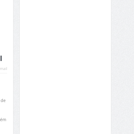
l
mail
 de
mbém