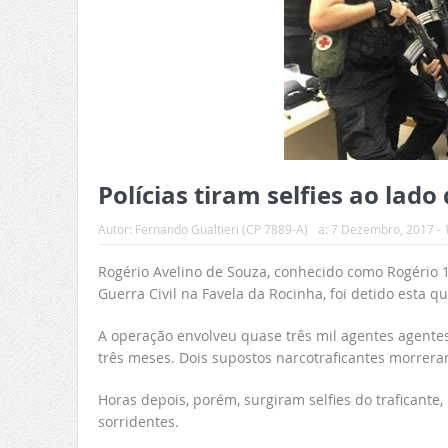
Polícias tiram selfies ao lad
Autor:
Fernando Gualtieri (CP 7889-A)
a:
7 Dezembro, 2017 - 
Rogério Avelino de Souza, conhecido como Rogério 
Guerra Civil na Favela da Rocinha, foi detido esta qu
A operação envolveu quase três mil agentes agentes
três meses. Dois supostos narcotraficantes morrera
Horas depois, porém, surgiram selfies do traficante
sorridentes.