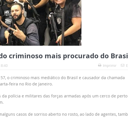
o do criminoso mais procurado do Brasi
18:40
Imprimir
E
157, o criminoso mais mediático do Brasil e causador da chamada
arta-feira no Rio de Janeiro.
 da polícia e militares das forças armadas após um cerco de perto
m.
, nalguns casos de sorriso aberto no rosto, ao lado de agentes, ta