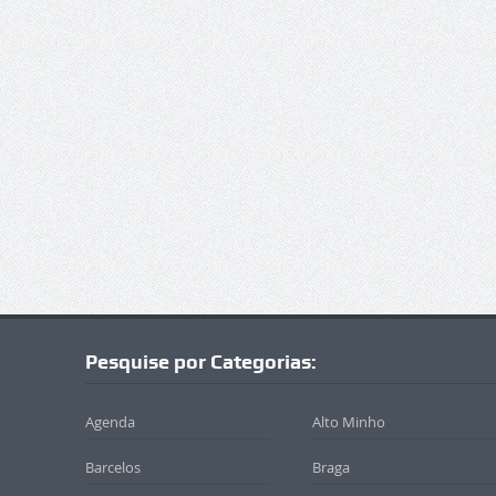
Pesquise por Categorias:
Agenda
Alto Minho
Barcelos
Braga