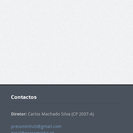
Contactos
Diretor:
Carlos Machado Silva (CP 2037-A)
pressminho5@gmail.com
geral@pressminho.pt