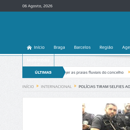
06 Agosto, 2026
Início
Braga
Barcelos
Região
Age
Multimédia
a ensina a conhecer e proteger as praias fluviais do concelho
ÚLTIMAS
“Inacei
NOTÍCIAS
INÍCIO
INTERNACIONAL
POLÍCIAS TIRAM SELFIES 