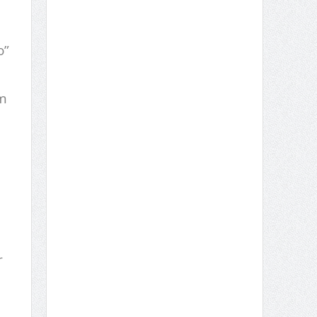
o”
om
r