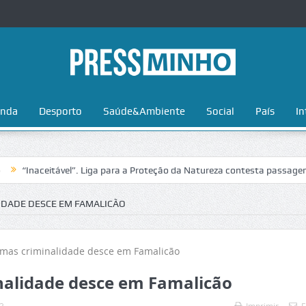
nda
Desporto
Saúde&Ambiente
Social
País
In
aceitável”. Liga para a Proteção da Natureza contesta passagem da Volt
IDADE DESCE EM FAMALICÃO
nalidade desce em Famalicão