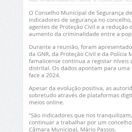
Autor:
Fernando Gualtieri (CP 7889-A)
a:
16 Junho, 2026 - 18:2
O Conselho Municipal de Segurança de 
indicadores de segurança no concelho, 
agentes de Proteção Civil e a redução 
aumento da criminalidade entre a pop
Durante a reunião, foram apresentados 
da GNR, da Proteção Civil e da Polícia
famalicense continua a registar níveis 
distrital. Os dados apontam para uma
face a 2024.
Apesar da evolução positiva, as autori
sobretudo através de plataformas digit
meios online.
“São indicadores que nos tranquiliza
continuar a trabalhar por um concelho
Câmara Municipal, Mário Passos.