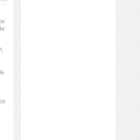
mail
os
de
,
1%
os