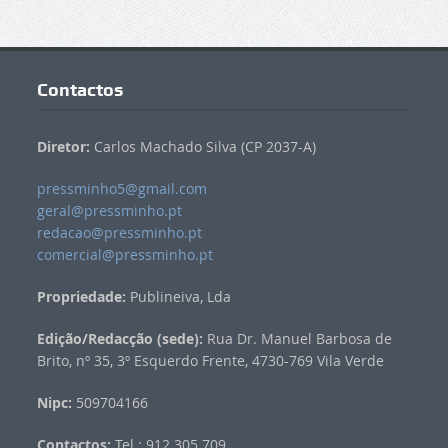
Contactos
Diretor:
Carlos Machado Silva (CP 2037-A)
pressminho5@gmail.com
geral@pressminho.pt
redacao@pressminho.pt
comercial@pressminho.pt
Propriedade:
Publineiva, Lda
Edição/Redacção (sede):
Rua Dr. Manuel Barbosa de
Brito, nº 35, 3º Esquerdo Frente, 4730-769 Vila Verde
Nipc:
509704166
Contactos:
Tel.: 912 305 709