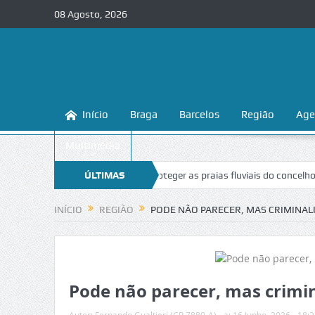
08 Agosto, 2026
Início
Braga
Barcelos
Região
Age
Multimédia
raga ensina a conhecer e proteger as praias fluviais do concelho
ÚLTIMAS
“In
NOTÍCIAS
INÍCIO
REGIÃO
PODE NÃO PARECER, MAS CRIMINAL
Pode não parecer, mas crimi