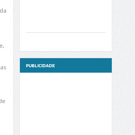
ada
e,
PUBLICIDADE
tas
de