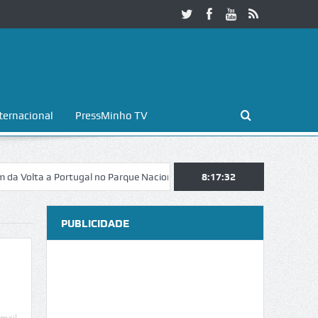
ternacional
PressMinho TV
a a Portugal no Parque Nacional da Peneda-Gerês
8:17:32
Esposende. Galaico
PUBLICIDADE