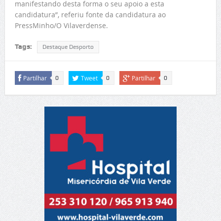
manifestando desta forma o seu apoio a esta
candidatura”, referiu fonte da candidatura ao
PressMinho/O Vilaverdense.
Tags:
Destaque Desporto
Partilhar
Tweet
Partilhar
0
0
0