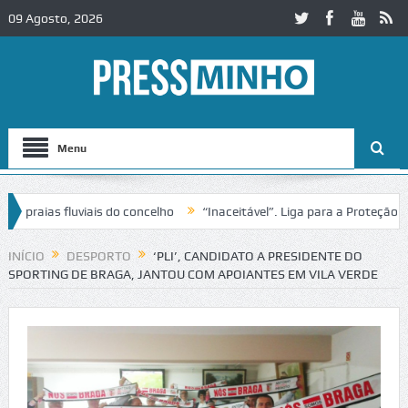
09 Agosto, 2026
Menu
aias fluviais do concelho
“Inaceitável”. Liga para a Proteção da N
o de trânsito no IC2 em Alcobaça
Igreja do Castelo de Cerveira asse
INÍCIO
DESPORTO
‘PLI’, CANDIDATO A PRESIDENTE DO
SPORTING DE BRAGA, JANTOU COM APOIANTES EM VILA VERDE