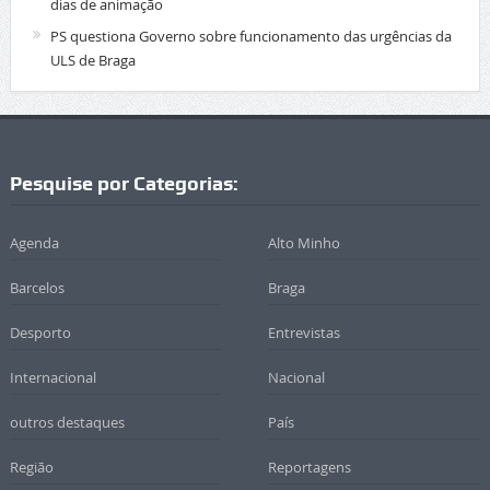
dias de animação
PS questiona Governo sobre funcionamento das urgências da
ULS de Braga
Pesquise por Categorias:
Agenda
Alto Minho
Barcelos
Braga
Desporto
Entrevistas
Internacional
Nacional
outros destaques
País
Região
Reportagens