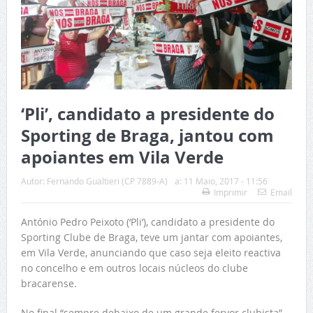
‘Pli’, candidato a presidente do
Sporting de Braga, jantou com
apoiantes em Vila Verde
Autor:
Fernando Gualtieri (CP 7889-A)
a:
11 Maio, 2017 - 11:56
Imprimir
Email
António Pedro Peixoto (‘Pli’), candidato a presidente do
Sporting Clube de Braga, teve um jantar com apoiantes,
em Vila Verde, anunciando que caso seja eleito reactiva
no concelho e em outros locais núcleos do clube
bracarense.
No final “sempre debaixo de um grande fervor clubista”,