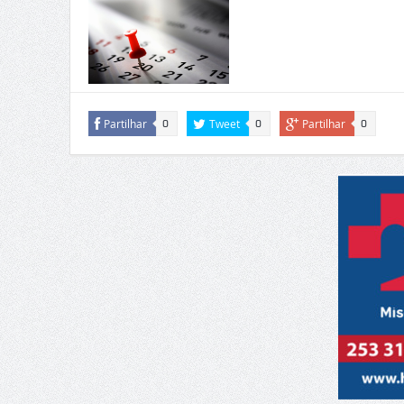
Partilhar
Tweet
Partilhar
0
0
0