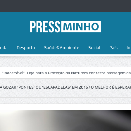
nda
Desporto
Saúde&Ambiente
Social
País
In
ável”. Liga para a Proteção da Natureza contesta passagem da Volta a P
A GOZAR ‘PONTES’ OU ‘ESCAPADELAS’ EM 2016? O MELHOR É ESPERA