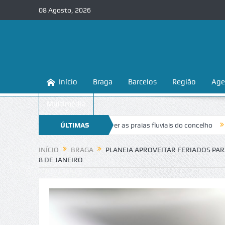
08 Agosto, 2026
Início
Braga
Barcelos
Região
Age
Multimédia
ensina a conhecer e proteger as praias fluviais do concelho
ÚLTIMAS
“Inaceit
NOTÍCIAS
INÍCIO
BRAGA
PLANEIA APROVEITAR FERIADOS PAR
8 DE JANEIRO