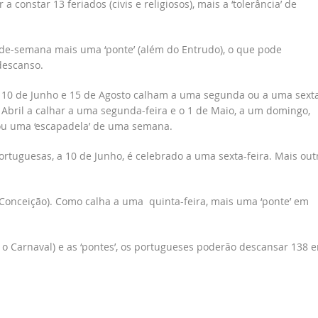
 constar 13 feriados (civis e religiosos), mais a ‘tolerância’ de
m-de-semana mais uma ‘ponte’ (além do Entrudo), o que pode
descanso.
il, 10 de Junho e 15 de Agosto calham a uma segunda ou a uma sext
e Abril a calhar a uma segunda-feira e o 1 de Maio, a um domingo,
 ou uma ‘escapadela’ de uma semana.
tuguesas, a 10 de Junho, é celebrado a uma sexta-feira. Mais out
Conceição). Como calha a uma quinta-feira, mais uma ‘ponte’ em
 o Carnaval) e as ‘pontes’, os portugueses poderão descansar 138 