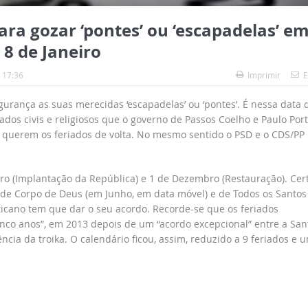
ara gozar ‘pontes’ ou ‘escapadelas’ e
 8 de Janeiro
 17:36
Imprimir
E
urança as suas merecidas ‘escapadelas’ ou ‘pontes’. É nessa data 
ados civis e religiosos que o governo de Passos Coelho e Paulo Por
es querem os feriados de volta. No mesmo sentido o PSD e o CDS/PP
bro (Implantação da República) e 1 de Dezembro (Restauração). Cer
de Corpo de Deus (em Junho, em data móvel) e de Todos os Santos 
ticano tem que dar o seu acordo. Recorde-se que os feriados
cinco anos”, em 2013 depois de um “acordo excepcional” entre a San
ia da troika. O calendário ficou, assim, reduzido a 9 feriados e 