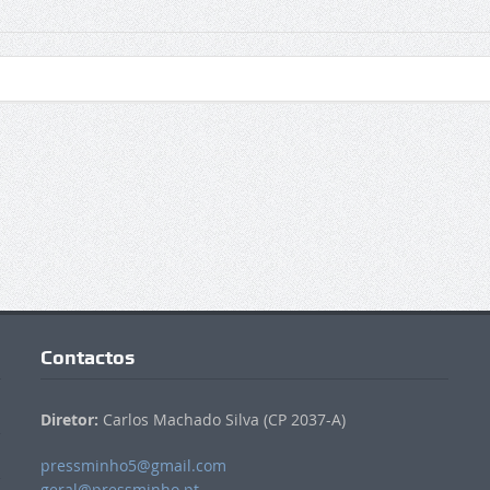
Contactos
Diretor:
Carlos Machado Silva (CP 2037-A)
pressminho5@gmail.com
geral@pressminho.pt