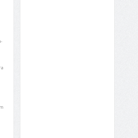
a-
ra
em