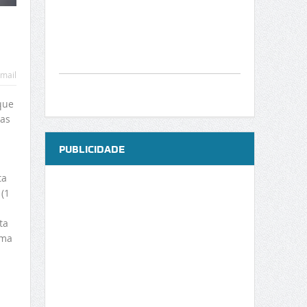
m
mail
que
tas
PUBLICIDADE
ta
(1
ta
uma