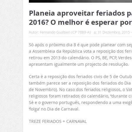
Planeia aproveitar feriados p
2016? O melhor é esperar por
Autor:
Fernando Gualtieri (CP 7889-A)
a:
31 Dezembro, 2015 -
Só após o próximo dia 8 é que pode planear com seg
a Assembleia da República vota a reposição dos feri
retirou em 2013 do calendário. O PS, BE, PCP, Verd
apresentam igualmente um projecto de resolução.
Certa é a reposição dos feriados civis de 5 de Outu
também parece ser a reposição dos feriados do Dia 
de Novembro). No caso dos feriados religiosos, o Va
religiosos foram retirados do calendário, “durante 
Sé e o governo português, respondendo a uma exigênc
‘folga’ no Dia de Carnaval.
TREZE FERIADOS + CARNAVAL