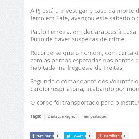
A PJ está a investigar o caso da mor
ferro em Fafe, avançou este sábado o
Paulo Ferreira, em declarações à Lusa,
facto de haver suspeitas de crime.
Recorde-se que o homem, com cerca de
com as pernas espetadas nas pontas d
habitada, na freguesia de Freitas.
Segundo o comandante dos Voluntário
cardiorrespiratória, acabando por morr
O corpo foi transportado para o Instit
Tags:
Destaque Região
em destaque
Partilhar
Tweet
Partilhar
0
0
0