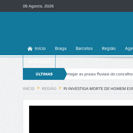
06 Agosto, 2026
Início
Braga
Barcelos
Região
Age
Multimédia
Braga ensina a conhecer e proteger as praias fluviais do concelho
ÚLTIMAS
“In
NOTÍCIAS
INÍCIO
REGIÃO
PJ INVESTIGA MORTE DE HOMEM ES