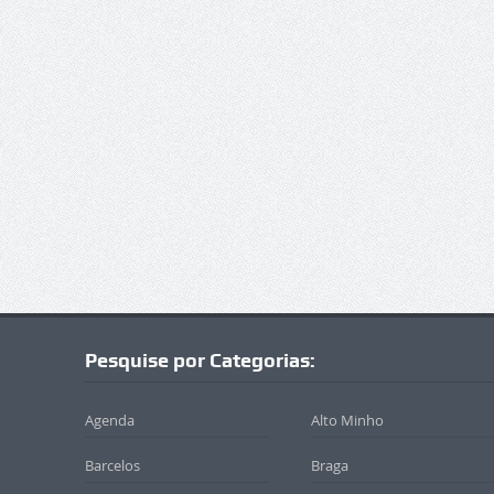
Pesquise por Categorias:
Agenda
Alto Minho
Barcelos
Braga