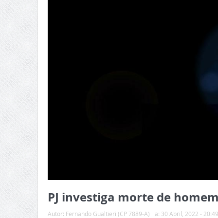
PJ investiga morte de homem
Autor:
Fernando Gualtieri (CP 7889-A)
a:
30 Abril, 2022 - 20:4