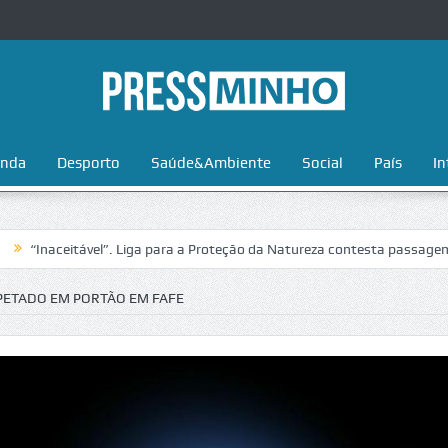
nda
Desporto
Saúde&Ambiente
Social
País
In
aceitável”. Liga para a Proteção da Natureza contesta passagem da Vol
PETADO EM PORTÃO EM FAFE