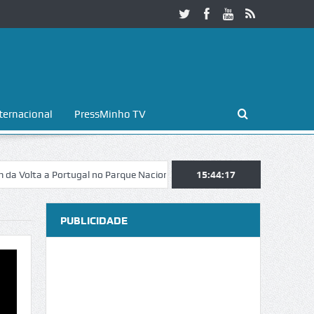
ternacional
PressMinho TV
ta a Portugal no Parque Nacional da Peneda-Gerês
15:44:17
Esposende. Galaic
PUBLICIDADE