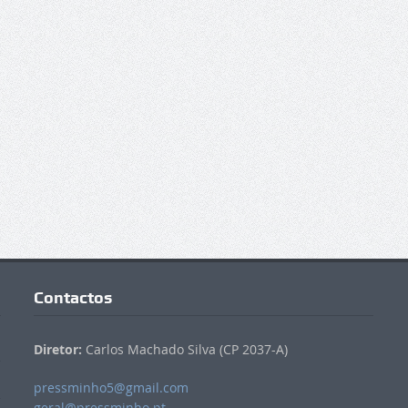
Contactos
Diretor:
Carlos Machado Silva (CP 2037-A)
pressminho5@gmail.com
geral@pressminho.pt