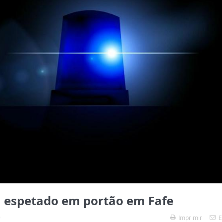
 espetado em portão em Fafe
9
Imprimir
E