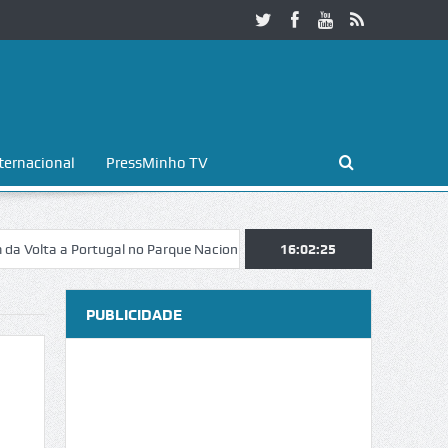
ternacional
PressMinho TV
 a Portugal no Parque Nacional da Peneda-Gerês
16:02:26
Esposende. Galaicofo
PUBLICIDADE