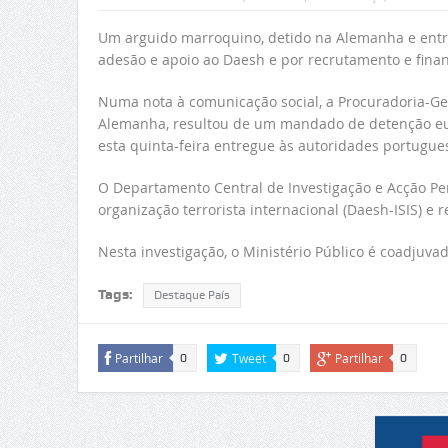
Um arguido marroquino, detido na Alemanha e entre
adesão e apoio ao Daesh e por recrutamento e fina
Numa nota à comunicação social, a Procuradoria-Ger
Alemanha, resultou de um mandado de detenção eur
esta quinta-feira entregue às autoridades portugue
O Departamento Central de Investigação e Acção Pena
organização terrorista internacional (Daesh-ISIS) e
Nesta investigação, o Ministério Público é coadjuvad
Tags:
Destaque País
Partilhar
Tweet
Partilhar
0
0
0