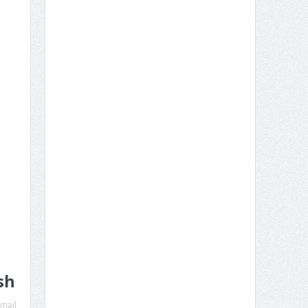
sh
mail