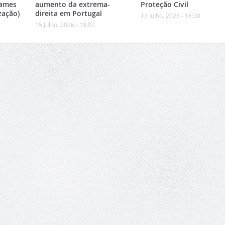
xames
aumento da extrema-
Proteção Civil
zação)
direita em Portugal
13 Julho, 2026 - 18:28
15 Julho, 2026 - 19:07