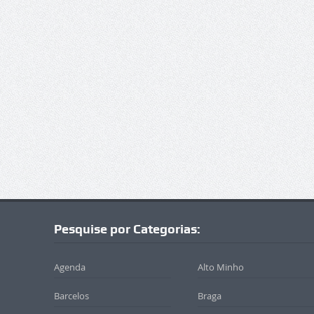
Pesquise por Categorias:
Agenda
Alto Minho
Barcelos
Braga