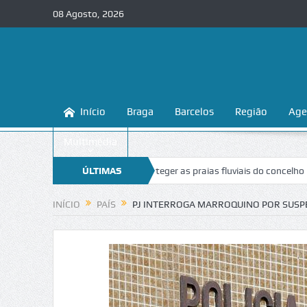
08 Agosto, 2026
Início
Braga
Barcelos
Região
Age
Multimédia
ga ensina a conhecer e proteger as praias fluviais do concelho
ÚLTIMAS
“Inac
NOTÍCIAS
INÍCIO
PAÍS
PJ INTERROGA MARROQUINO POR SUSP