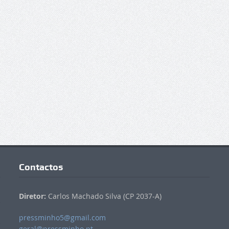
Contactos
Diretor:
Carlos Machado Silva (CP 2037-A)
pressminho5@gmail.com
geral@pressminho.pt