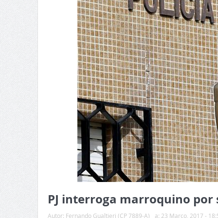
PJ interroga marroquino por
Autor:
Fernando Gualtieri (CP 7889-A)
a:
23 Março, 2017 - 18: