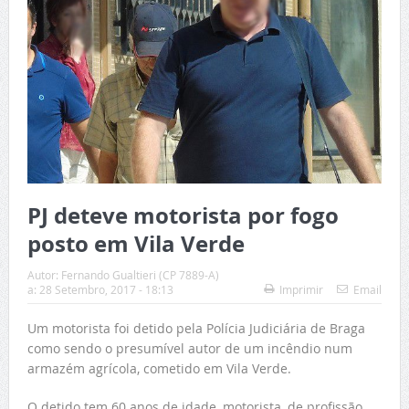
PJ deteve motorista por fogo
posto em Vila Verde
Autor:
Fernando Gualtieri (CP 7889-A)
a:
28 Setembro, 2017 - 18:13
Imprimir
Email
Um motorista foi detido pela Polícia Judiciária de Braga
como sendo o presumível autor de um incêndio num
armazém agrícola, cometido em Vila Verde.
O detido tem 60 anos de idade, motorista, de profissão,