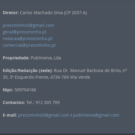
Diretor:
Carlos Machado Silva (CP 2037-A)
pressminho5@gmail.com
geral@pressminho.pt
redacao@pressminho.pt
comercial@pressminho.pt
Propriedade:
Publineiva, Lda
Edição/Redacção (sede):
Rua Dr. Manuel Barbosa de Brito, nº
35, 3º Esquerdo Frente, 4730-769 Vila Verde
Nipc:
509704166
Contactos:
Tel.: 912 305 709
E-mail:
pressminho5@gmail.com
/
publineiva@gmail.com