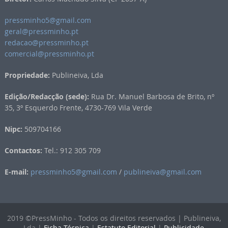
pressminho5@gmail.com
geral@pressminho.pt
redacao@pressminho.pt
comercial@pressminho.pt
Propriedade:
Publineiva, Lda
Edição/Redacção (sede):
Rua Dr. Manuel Barbosa de Brito, nº
35, 3º Esquerdo Frente, 4730-769 Vila Verde
Nipc:
509704166
Contactos:
Tel.: 912 305 709
E-mail:
pressminho5@gmail.com
/
publineiva@gmail.com
2019 ©PressMinho - Todos os direitos reservados | Publineiva,
Lda |
Ficha Técnica
|
Estatuto Editorial
|
Publicidade