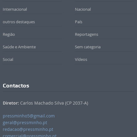
Internacional
Nacional
outros destaques
País
Região
Reportagens
Saúde e Ambiente
Sem categoria
Social
Vídeos
Contactos
Diretor:
Carlos Machado Silva (CP 2037-A)
pressminho5@gmail.com
geral@pressminho.pt
redacao@pressminho.pt
comercial@pressminho.pt