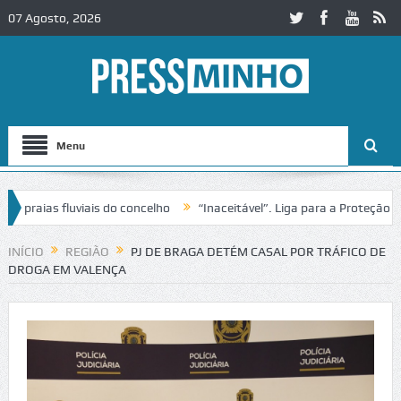
07 Agosto, 2026
Menu
raias fluviais do concelho
“Inaceitável”. Liga para a Proteção da N
o de trânsito no IC2 em Alcobaça
Igreja do Castelo de Cerveira asse
INÍCIO
REGIÃO
PJ DE BRAGA DETÉM CASAL POR TRÁFICO DE
DROGA EM VALENÇA