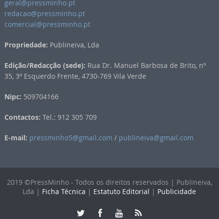
geral@pressminho.pt
redacao@pressminho.pt
comercial@pressminho.pt
Propriedade:
Publineiva, Lda
Edição/Redacção (sede):
Rua Dr. Manuel Barbosa de Brito, nº
35, 3º Esquerdo Frente, 4730-769 Vila Verde
Nipc:
509704166
Contactos:
Tel.: 912 305 709
E-mail:
pressminho5@gmail.com
/
publineiva@gmail.com
2019 ©PressMinho - Todos os direitos reservados | Publineiva,
Lda |
Ficha Técnica
|
Estatuto Editorial
|
Publicidade