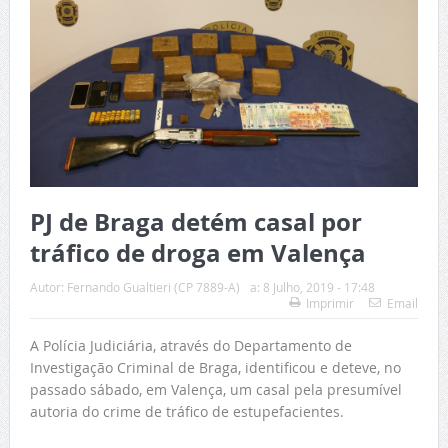
PJ de Braga detém casal por
tráfico de droga em Valença
Autor:
Fernando Gualtieri (CP 7889-A)
a:
8 Julho, 2019 - 17:48
Imprimir
Email
A Polícia Judiciária, através do Departamento de
Investigação Criminal de Braga, identificou e deteve, no
passado sábado, em Valença, um casal pela presumível
autoria do crime de tráfico de estupefacientes.