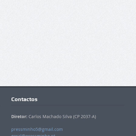
Contactos
Diretor:
Carlos Machado Silva (CP 2037-A)
pressminho5@gmail.com
geral@pressminho.pt