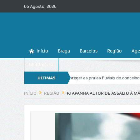
06 Agosto, 2026
Início
Braga
Barcelos
Região
Age
Multimédia
ga ensina a conhecer e proteger as praias fluviais do concelho
ÚLTIMAS
“Inac
NOTÍCIAS
INÍCIO
REGIÃO
PJ APANHA AUTOR DE ASSALTO À M