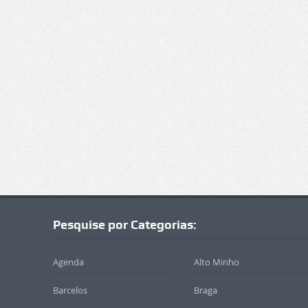
Pesquise por Categorias:
Agenda
Alto Minho
Barcelos
Braga