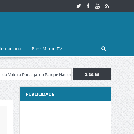
ternacional
PressMinho TV
 a Portugal no Parque Nacional da Peneda-Gerês
2:20:39
Esposende. Galaicofo
PUBLICIDADE