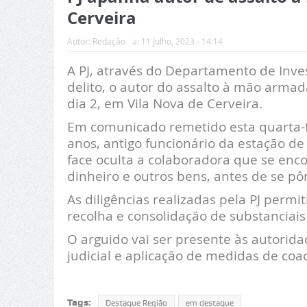
Cerveira
Autor:
Redação
a:
11 Julho, 2023 - 14:14
A PJ, através do Departamento de Inves
delito, o autor do assalto à mão arma
dia 2, em Vila Nova de Cerveira.
Em comunicado remetido esta quarta-f
anos, antigo funcionário da estação de
face oculta a colaboradora que se enco
dinheiro e outros bens, antes de se pô
As diligências realizadas pela PJ permi
recolha e consolidação de substanciai
O arguido vai ser presente às autorida
judicial e aplicação de medidas de coa
Tags:
Destaque Região
em destaque