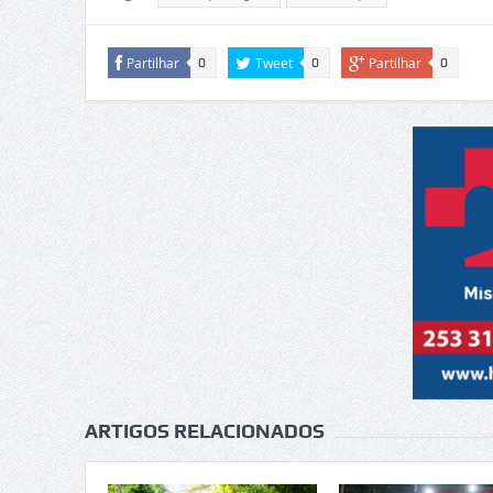
Partilhar
Tweet
Partilhar
0
0
0
ARTIGOS RELACIONADOS