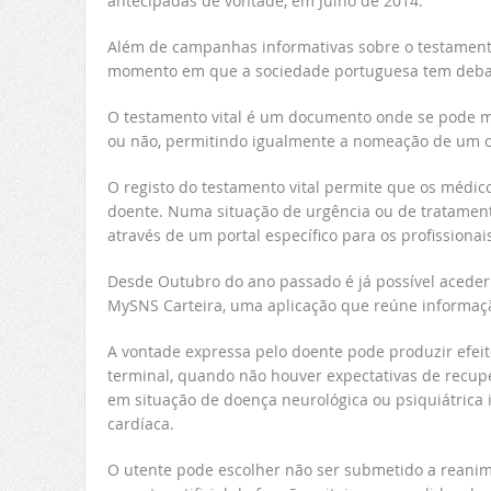
antecipadas de vontade, em Julho de 2014.
Além de campanhas informativas sobre o testament
momento em que a sociedade portuguesa tem debati
O testamento vital é um documento onde se pode ma
ou não, permitindo igualmente a nomeação de um o
O registo do testamento vital permite que os médi
doente. Numa situação de urgência ou de tratamento
através de um portal específico para os profissionai
Desde Outubro do ano passado é já possível aceder 
MySNS Carteira, uma aplicação que reúne informaç
A vontade expressa pelo doente pode produzir efeit
terminal, quando não houver expectativas de recup
em situação de doença neurológica ou psiquiátrica ir
cardíaca.
O utente pode escolher não ser submetido a reanima