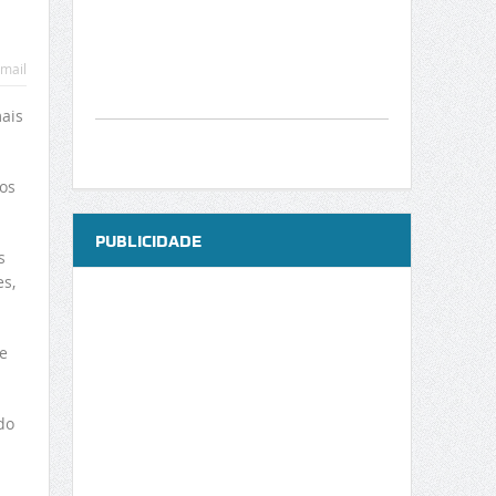
mail
ais
os
PUBLICIDADE
s
s,
e
do