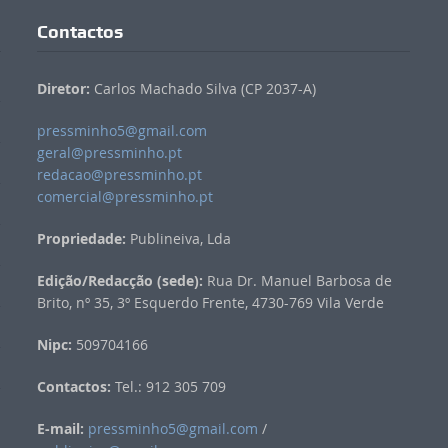
Contactos
Diretor:
Carlos Machado Silva (CP 2037-A)
pressminho5@gmail.com
geral@pressminho.pt
redacao@pressminho.pt
comercial@pressminho.pt
Propriedade:
Publineiva, Lda
Edição/Redacção (sede):
Rua Dr. Manuel Barbosa de
Brito, nº 35, 3º Esquerdo Frente, 4730-769 Vila Verde
Nipc:
509704166
Contactos:
Tel.: 912 305 709
E-mail:
pressminho5@gmail.com
/