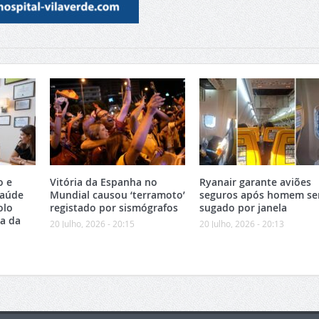
o e
Vitória da Espanha no
Ryanair garante aviões
Saúde
Mundial causou ‘terramoto’
seguros após homem se
olo
registado por sismógrafos
sugado por janela
ea da
20 Julho, 2026 - 20:15
20 Julho, 2026 - 20:13