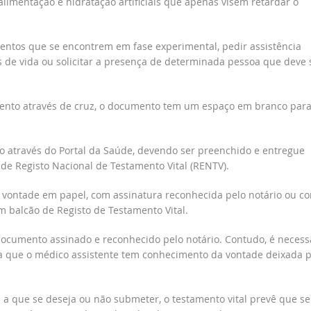
 alimentação e hidratação artificiais que apenas visem retardar o
mentos que se encontrem em fase experimental, pedir assistência
s de vida ou solicitar a presença de determinada pessoa que deve 
imento através de cruz, o documento tem um espaço em branco par
o através do Portal da Saúde, devendo ser preenchido e entregue
e Registo Nacional de Testamento Vital (RENTV).
 vontade em papel, com assinatura reconhecida pelo notário ou c
m balcão de Registo de Testamento Vital.
o documento assinado e reconhecido pelo notário. Contudo, é necess
a que o médico assistente tem conhecimento da vontade deixada p
a que se deseja ou não submeter, o testamento vital prevê que se