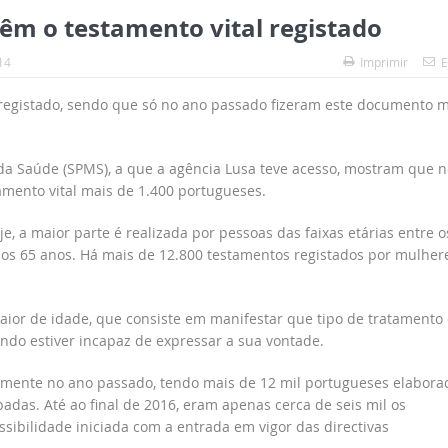
têm o testamento vital registado
14
Imprimir
E
 registado, sendo que só no ano passado fizeram este documento m
da Saúde (SPMS), a que a agência Lusa teve acesso, mostram que n
amento vital mais de 1.400 portugueses.
oje, a maior parte é realizada por pessoas das faixas etárias entre o
e os 65 anos. Há mais de 12.800 testamentos registados por mulhere
maior de idade, que consiste em manifestar que tipo de tratamento 
do estiver incapaz de expressar a sua vontade.
vamente no ano passado, tendo mais de 12 mil portugueses elabora
das. Até ao final de 2016, eram apenas cerca de seis mil os
ssibilidade iniciada com a entrada em vigor das directivas