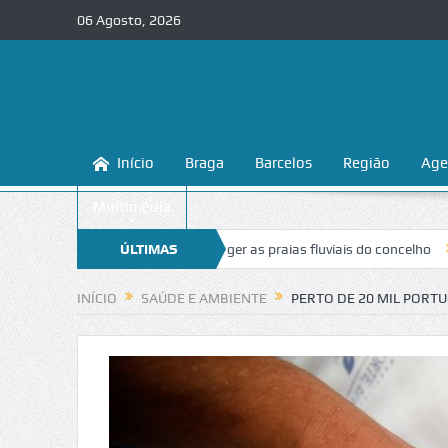
06 Agosto, 2026
Início
Braga
Barcelos
Região
Age
Multimédia
nsina a conhecer e proteger as praias fluviais do concelho
ÚLTIMAS
“Inaceitá
NOTÍCIAS
INÍCIO
SAÚDE E AMBIENTE
PERTO DE 20 MIL PORT