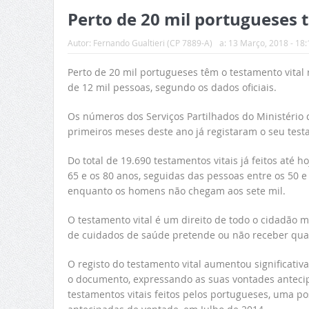
Perto de 20 mil portugueses 
Autor:
Fernando Gualtieri (CP 7889-A)
a:
13 Março, 2018 - 18:
Perto de 20 mil portugueses têm o testamento vital
de 12 mil pessoas, segundo os dados oficiais.
Os números dos Serviços Partilhados do Ministério 
primeiros meses deste ano já registaram o seu test
Do total de 19.690 testamentos vitais já feitos até h
65 e os 80 anos, seguidas das pessoas entre os 50 
enquanto os homens não chegam aos sete mil.
O testamento vital é um direito de todo o cidadão 
de cuidados de saúde pretende ou não receber quan
O registo do testamento vital aumentou significati
o documento, expressando as suas vontades antecipa
testamentos vitais feitos pelos portugueses, uma po