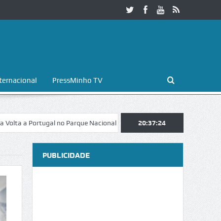
ternacional
PressMinho TV
ortugal no Parque Nacional da Peneda-Gerês
20:37:25
Esposende. Galaicofolia 
PUBLICIDADE