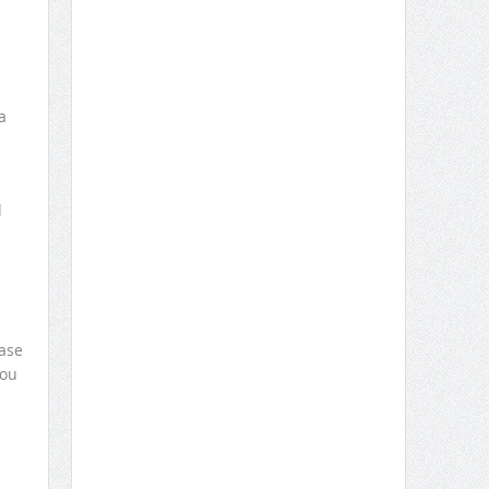
a
l
ase
 ou