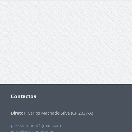
Contactos
Diretor:
Carlos Machado Silva (CP 2037-A)
pressminho5@gmail.com
geral@pressminho.pt