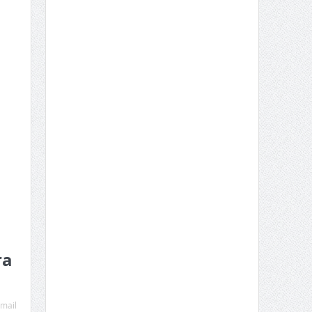
ra
mail