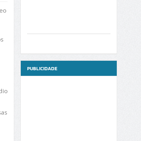
leo
os
PUBLICIDADE
dio
sas
a