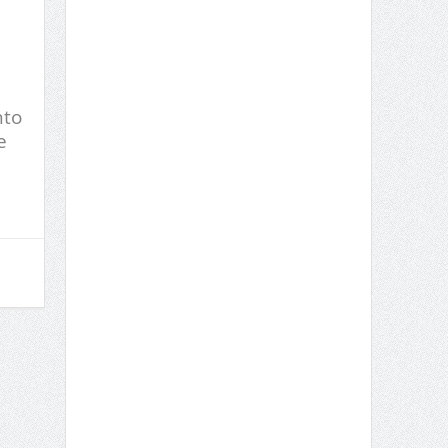
nto
e