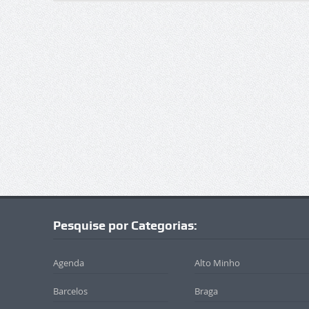
Pesquise por Categorias:
Agenda
Alto Minho
Barcelos
Braga