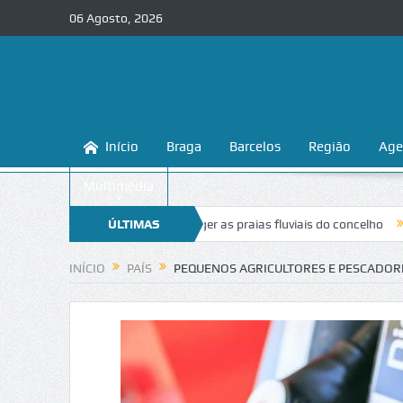
06 Agosto, 2026
Início
Braga
Barcelos
Região
Age
Multimédia
a ensina a conhecer e proteger as praias fluviais do concelho
ÚLTIMAS
“Inacei
NOTÍCIAS
INÍCIO
PAÍS
PEQUENOS AGRICULTORES E PESCADORE