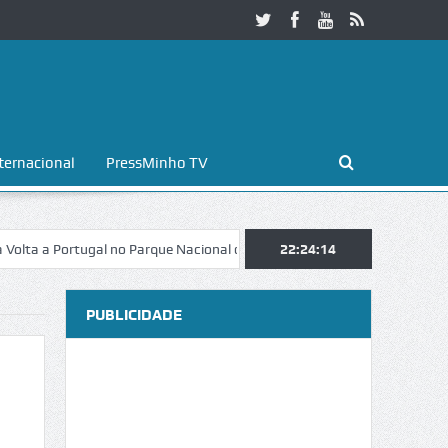
ternacional
PressMinho TV
 Portugal no Parque Nacional da Peneda-Gerês
22:24:15
Esposende. Galaicofol
PUBLICIDADE