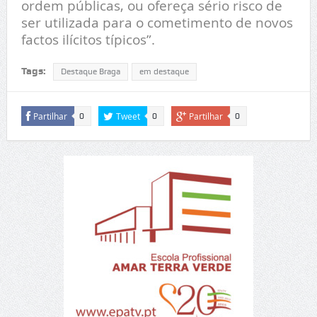
ordem públicas, ou ofereça sério risco de
ser utilizada para o cometimento de novos
factos ilícitos típicos”.
Tags:
Destaque Braga
em destaque
Partilhar
Tweet
Partilhar
0
0
0