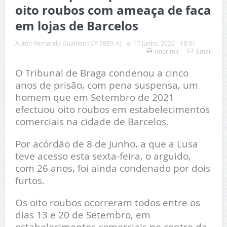
oito roubos com ameaça de faca
em lojas de Barcelos
Autor:
Fernando Gualtieri (CP 7889-A)
a:
17 Junho, 2022 - 18:31
Imprimir
Email
O Tribunal de Braga condenou a cinco
anos de prisão, com pena suspensa, um
homem que em Setembro de 2021
efectuou oito roubos em estabelecimentos
comerciais na cidade de Barcelos.
Por acórdão de 8 de Junho, a que a Lusa
teve acesso esta sexta-feira, o arguido,
com 26 anos, foi ainda condenado por dois
furtos.
Os oito roubos ocorreram todos entre os
dias 13 e 20 de Setembro, em
estabelecimentos comerciais no centro da