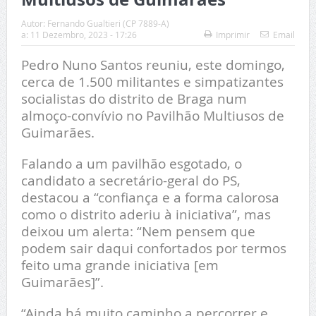
Autor:
Fernando Gualtieri (CP 7889-A)
a:
11 Dezembro, 2023 - 17:26
Imprimir
Email
Pedro Nuno Santos reuniu, este domingo,
cerca de 1.500 militantes e simpatizantes
socialistas do distrito de Braga num
almoço-convívio no Pavilhão Multiusos de
Guimarães.
Falando a um pavilhão esgotado, o
candidato a secretário-geral do PS,
destacou a “confiança e a forma calorosa
como o distrito aderiu à iniciativa”, mas
deixou um alerta: “Nem pensem que
podem sair daqui confortados por termos
feito uma grande iniciativa [em
Guimarães]”.
“Ainda há muito caminho a percorrer e