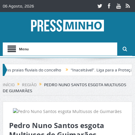
06 Agosto, 2026
Menu
ias fluviais do concelho
“Inaceitável”. Liga para a Proteção da Na
 de trânsito no IC2 em Alcobaça
Igreja do Castelo de Cerveira asseg
INÍCIO
REGIÃO
PEDRO NUNO SANTOS ESGOTA MULTIUSOS
DE GUIMARÃES
Pedro Nuno Santos esgota
Multiusos de Guimarães