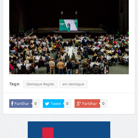
Tags:
Destaque Região
em destaque
Partilhar
Tweet
Partilhar
0
0
0