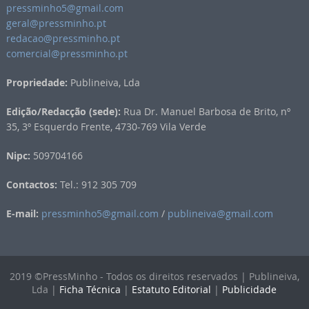
pressminho5@gmail.com
geral@pressminho.pt
redacao@pressminho.pt
comercial@pressminho.pt
Propriedade:
Publineiva, Lda
Edição/Redacção (sede):
Rua Dr. Manuel Barbosa de Brito, nº
35, 3º Esquerdo Frente, 4730-769 Vila Verde
Nipc:
509704166
Contactos:
Tel.: 912 305 709
E-mail:
pressminho5@gmail.com
/
publineiva@gmail.com
2019 ©PressMinho - Todos os direitos reservados | Publineiva,
Lda |
Ficha Técnica
|
Estatuto Editorial
|
Publicidade