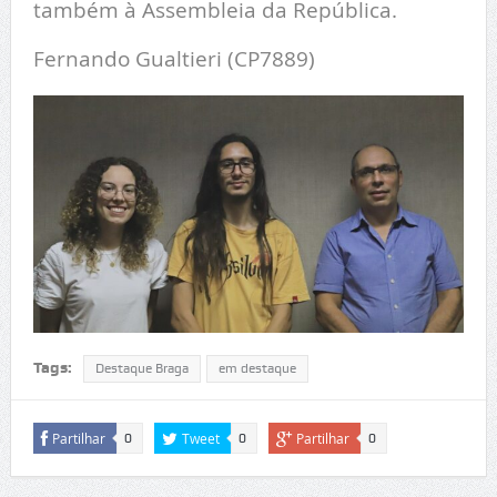
também à Assembleia da República.
Fernando Gualtieri (CP7889)
Tags:
Destaque Braga
em destaque
Partilhar
Tweet
Partilhar
0
0
0