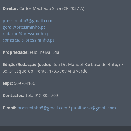
Diretor:
Carlos Machado Silva (CP 2037-A)
pressminho5@gmail.com
geral@pressminho.pt
redacao@pressminho.pt
comercial@pressminho.pt
Propriedade:
Publineiva, Lda
Edição/Redacção (sede):
Rua Dr. Manuel Barbosa de Brito, nº
35, 3º Esquerdo Frente, 4730-769 Vila Verde
Nipc:
509704166
Contactos:
Tel.: 912 305 709
E-mail:
pressminho5@gmail.com
/
publineiva@gmail.com