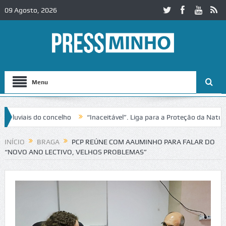
09 Agosto, 2026
Menu
iais do concelho
“Inaceitável”. Liga para a Proteção da Natureza c
ito no IC2 em Alcobaça
Igreja do Castelo de Cerveira assegura finan
INÍCIO
BRAGA
PCP REÚNE COM AAUMINHO PARA FALAR DO
“NOVO ANO LECTIVO, VELHOS PROBLEMAS”