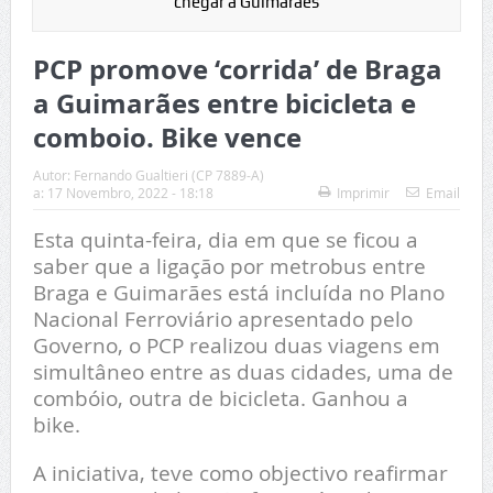
chegar a Guimarães
PCP promove ‘corrida’ de Braga
a Guimarães entre bicicleta e
comboio. Bike vence
Autor:
Fernando Gualtieri (CP 7889-A)
a:
17 Novembro, 2022 - 18:18
Imprimir
Email
Esta quinta-feira, dia em que se ficou a
saber que a ligação por metrobus entre
Braga e Guimarães está incluída no Plano
Nacional Ferroviário apresentado pelo
Governo, o PCP realizou duas viagens em
simultâneo entre as duas cidades, uma de
combóio, outra de bicicleta. Ganhou a
bike.
A iniciativa, teve como objectivo reafirmar