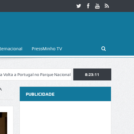
ternacional
PressMinho TV
Portugal no Parque Nacional da Peneda-Gerês
8:23:12
Esposende. Galaicofoli
A
PUBLICIDADE