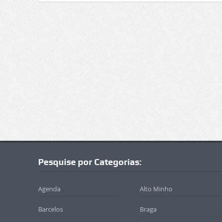
Pesquise por Categorias:
Agenda
Alto Minho
Barcelos
Braga