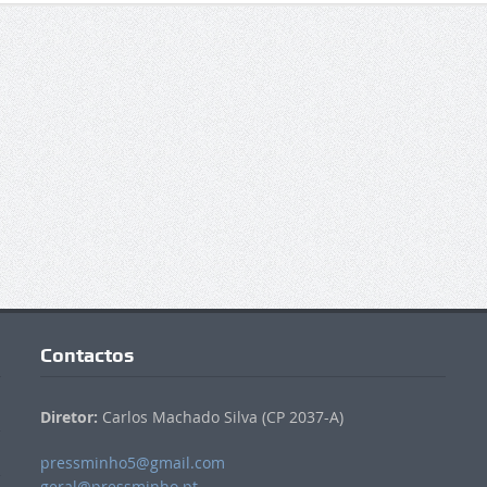
Contactos
Diretor:
Carlos Machado Silva (CP 2037-A)
pressminho5@gmail.com
geral@pressminho.pt