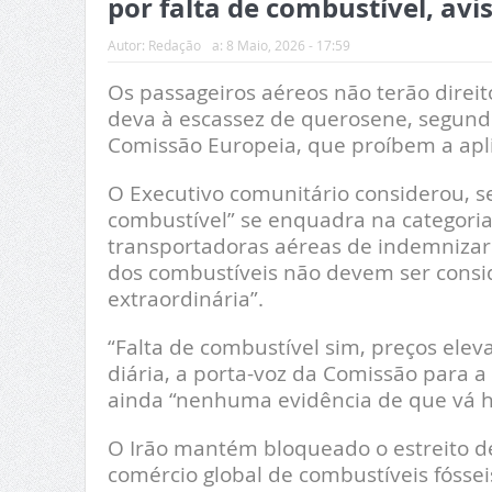
por falta de combustível, avi
Autor:
Redação
a:
8 Maio, 2026 - 17:59
Os passageiros aéreos não terão direi
deva à escassez de querosene, segundo
Comissão Europeia, que proíbem a aplic
O Executivo comunitário considerou, 
combustível” se enquadra na categoria
transportadoras aéreas de indemnizar 
dos combustíveis não devem ser consi
extraordinária”.
“Falta de combustível sim, preços elev
diária, a porta-voz da Comissão para a
ainda “nenhuma evidência de que vá h
O Irão mantém bloqueado o estreito d
comércio global de combustíveis fóssei