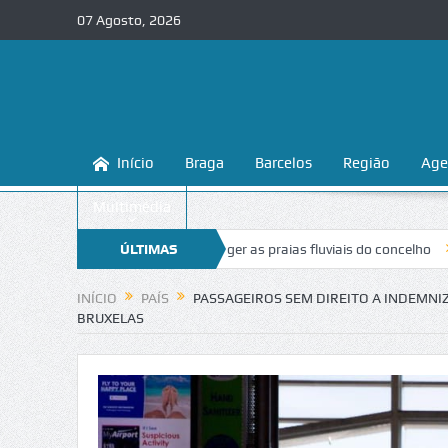
07 Agosto, 2026
Início
Braga
Barcelos
Região
Age
Multimédia
 ensina a conhecer e proteger as praias fluviais do concelho
ÚLTIMAS
“Inacei
NOTÍCIAS
INÍCIO
PAÍS
PASSAGEIROS SEM DIREITO A INDEMNI
BRUXELAS