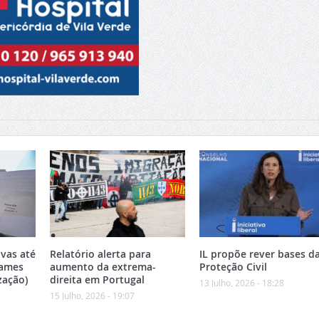
vas até
Relatório alerta para
IL propõe rever bases d
xames
aumento da extrema-
Proteção Civil
zação)
direita em Portugal
13 Julho, 2026 - 18:28
15 Julho, 2026 - 19:07