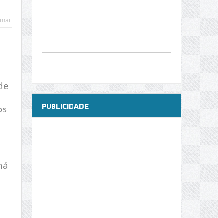
mail
de
s
PUBLICIDADE
os
há