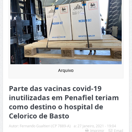
Arquivo
Parte das vacinas covid-19
inutilizadas em Penafiel teriam
como destino o hospital de
Celorico de Basto
Autor:
Fernando Gualtieri (CP 7889-A)
a:
27 Janeiro, 2021 - 19:04
Imprimir
Email