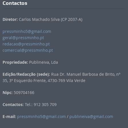
Contactos
Diretor:
Carlos Machado Silva (CP 2037-A)
pressminho5@gmail.com
geral@pressminho.pt
redacao@pressminho.pt
comercial@pressminho.pt
Propriedade:
Publineiva, Lda
Edição/Redacção (sede):
Rua Dr. Manuel Barbosa de Brito, nº
35, 3º Esquerdo Frente, 4730-769 Vila Verde
Nipc:
509704166
Contactos:
Tel.: 912 305 709
E-mail:
pressminho5@gmail.com
/
publineiva@gmail.com