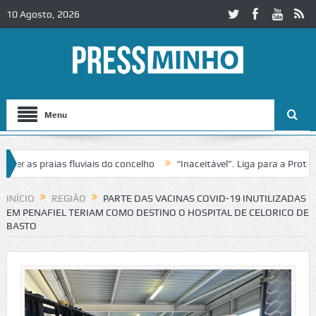
10 Agosto, 2026
Menu
as praias fluviais do concelho
“Inaceitável”. Liga para a Proteção 
ração de trânsito no IC2 em Alcobaça
Igreja do Castelo de Cerveira 
INÍCIO
REGIÃO
PARTE DAS VACINAS COVID-19 INUTILIZADAS
EM PENAFIEL TERIAM COMO DESTINO O HOSPITAL DE CELORICO DE
BASTO