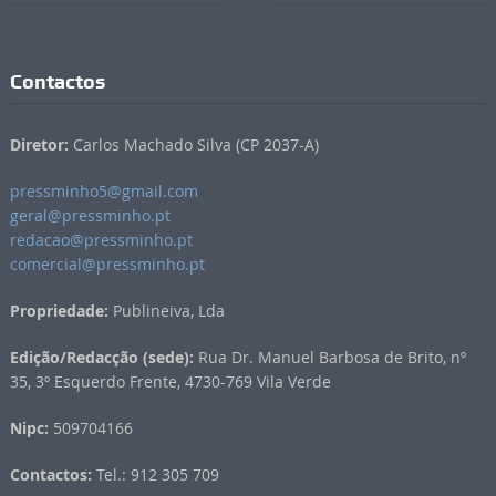
Contactos
Diretor:
Carlos Machado Silva (CP 2037-A)
pressminho5@gmail.com
geral@pressminho.pt
redacao@pressminho.pt
comercial@pressminho.pt
Propriedade:
Publineiva, Lda
Edição/Redacção (sede):
Rua Dr. Manuel Barbosa de Brito, nº
35, 3º Esquerdo Frente, 4730-769 Vila Verde
Nipc:
509704166
Contactos:
Tel.: 912 305 709