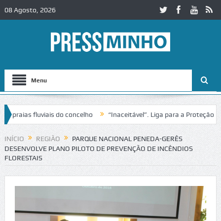
08 Agosto, 2026
Menu
ias fluviais do concelho
“Inaceitável”. Liga para a Proteção da Na
de trânsito no IC2 em Alcobaça
Igreja do Castelo de Cerveira asseg
INÍCIO
REGIÃO
PARQUE NACIONAL PENEDA-GERÊS
DESENVOLVE PLANO PILOTO DE PREVENÇÃO DE INCÊNDIOS
FLORESTAIS