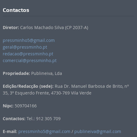
Contactos
Diretor:
Carlos Machado Silva (CP 2037-A)
pressminho5@gmail.com
geral@pressminho.pt
redacao@pressminho.pt
comercial@pressminho.pt
Propriedade:
Publineiva, Lda
Edição/Redacção (sede):
Rua Dr. Manuel Barbosa de Brito, nº
35, 3º Esquerdo Frente, 4730-769 Vila Verde
Nipc:
509704166
Contactos:
Tel.: 912 305 709
E-mail:
pressminho5@gmail.com
/
publineiva@gmail.com