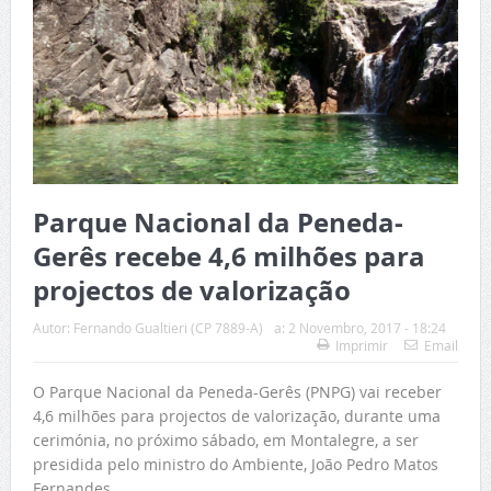
Parque Nacional da Peneda-
Gerês recebe 4,6 milhões para
projectos de valorização
Autor:
Fernando Gualtieri (CP 7889-A)
a:
2 Novembro, 2017 - 18:24
Imprimir
Email
O Parque Nacional da Peneda-Gerês (PNPG) vai receber
4,6 milhões para projectos de valorização, durante uma
cerimónia, no próximo sábado, em Montalegre, a ser
presidida pelo ministro do Ambiente, João Pedro Matos
Fernandes.