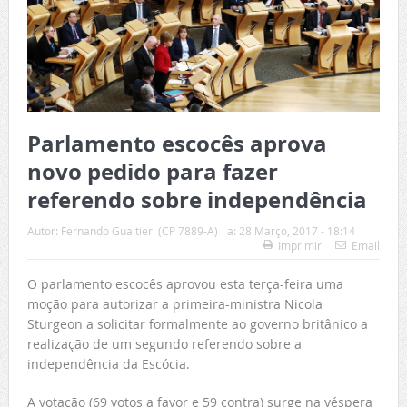
Parlamento escocês aprova
novo pedido para fazer
referendo sobre independência
Autor:
Fernando Gualtieri (CP 7889-A)
a:
28 Março, 2017 - 18:14
Imprimir
Email
O parlamento escocês aprovou esta terça-feira uma
moção para autorizar a primeira-ministra Nicola
Sturgeon a solicitar formalmente ao governo britânico a
realização de um segundo referendo sobre a
independência da Escócia.
A votação (69 votos a favor e 59 contra) surge na véspera