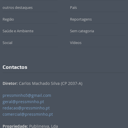
outros destaques
País
Região
Reportagens
Saúde e Ambiente
Sem categoria
Social
Vídeos
Contactos
Diretor:
Carlos Machado Silva (CP 2037-A)
pressminho5@gmail.com
geral@pressminho.pt
redacao@pressminho.pt
comercial@pressminho.pt
Propriedade:
Publineiva, Lda