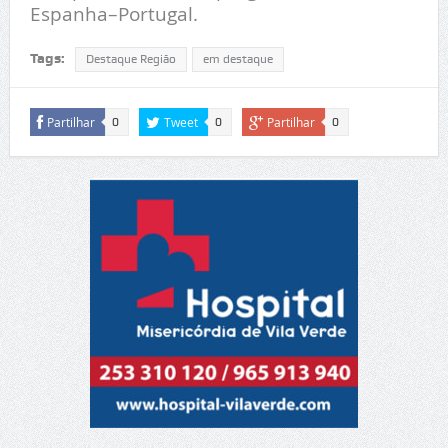
Espanha–Portugal.
Tags:
Destaque Região
em destaque
Partilhar
Tweet
Partilhar
0
0
0