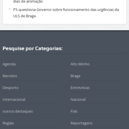
dias de animação
PS questiona Governo sobre funcionamento das urgências da
ULS de Braga
Pesquise por Categorias:
Agenda
Alto Minho
Barcelos
Braga
Desporto
Entrevistas
Internacional
Nacional
outros destaques
País
Região
Reportagens