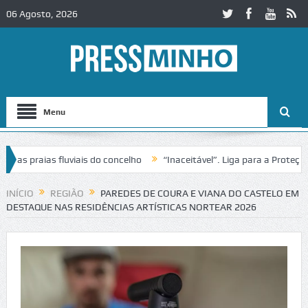
06 Agosto, 2026
Menu
praias fluviais do concelho
“Inaceitável”. Liga para a Proteção da
ão de trânsito no IC2 em Alcobaça
Igreja do Castelo de Cerveira as
INÍCIO
REGIÃO
PAREDES DE COURA E VIANA DO CASTELO EM
DESTAQUE NAS RESIDÊNCIAS ARTÍSTICAS NORTEAR 2026