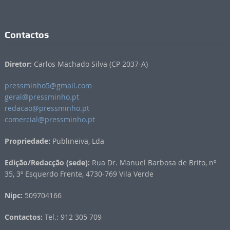
Contactos
Diretor:
Carlos Machado Silva (CP 2037-A)
pressminho5@gmail.com
geral@pressminho.pt
redacao@pressminho.pt
comercial@pressminho.pt
Propriedade:
Publineiva, Lda
Edição/Redacção (sede):
Rua Dr. Manuel Barbosa de Brito, nº
35, 3º Esquerdo Frente, 4730-769 Vila Verde
Nipc:
509704166
Contactos:
Tel.: 912 305 709