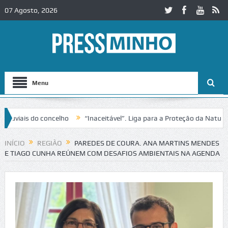
07 Agosto, 2026
Menu
iais do concelho
“Inaceitável”. Liga para a Proteção da Natureza c
sito no IC2 em Alcobaça
Igreja do Castelo de Cerveira assegura fina
INÍCIO
REGIÃO
PAREDES DE COURA. ANA MARTINS MENDES
E TIAGO CUNHA REÚNEM COM DESAFIOS AMBIENTAIS NA AGENDA