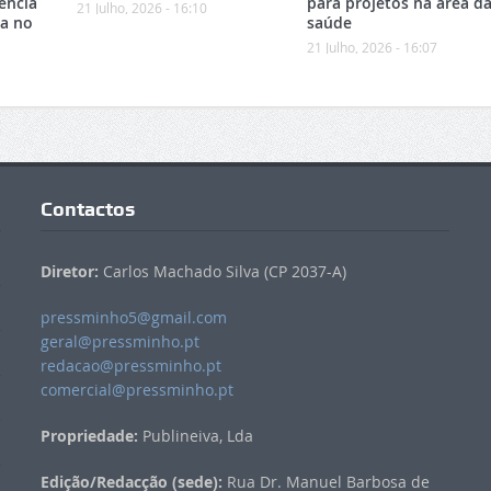
ência
para projetos na área d
21 Julho, 2026 - 16:10
ca no
saúde
21 Julho, 2026 - 16:07
Contactos
Diretor:
Carlos Machado Silva (CP 2037-A)
pressminho5@gmail.com
geral@pressminho.pt
redacao@pressminho.pt
comercial@pressminho.pt
Propriedade:
Publineiva, Lda
Edição/Redacção (sede):
Rua Dr. Manuel Barbosa de