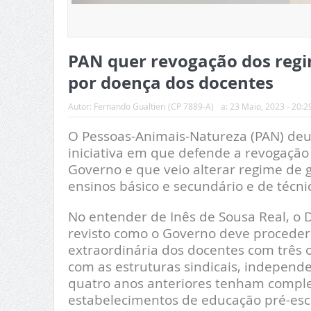
PAN quer revogação dos regi
por doença dos docentes
Autor:
Fernando Gualtieri (CP 7889-A)
a:
23 Maio, 2023 - 20:2
O Pessoas-Animais-Natureza (PAN) deu
iniciativa em que defende a revogação
Governo e que veio alterar regime de 
ensinos básico e secundário e de técni
No entender de Inês de Sousa Real, o D
revisto como o Governo deve proceder 
extraordinária dos docentes com três 
com as estruturas sindicais, indepen
quatro anos anteriores tenham comple
estabelecimentos de educação pré-esco