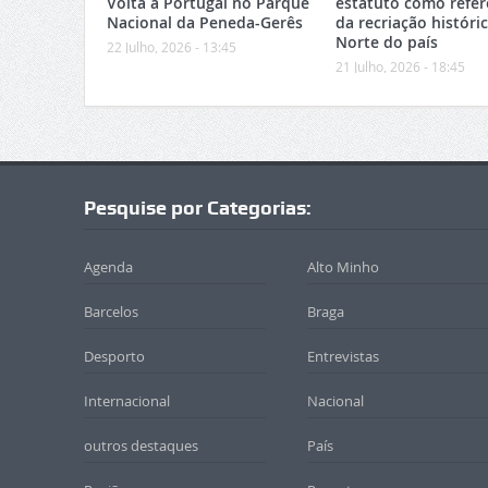
Volta a Portugal no Parque
estatuto como refer
Nacional da Peneda-Gerês
da recriação históri
Norte do país
22 Julho, 2026 - 13:45
21 Julho, 2026 - 18:45
Pesquise por Categorias:
Agenda
Alto Minho
Barcelos
Braga
Desporto
Entrevistas
Internacional
Nacional
outros destaques
País