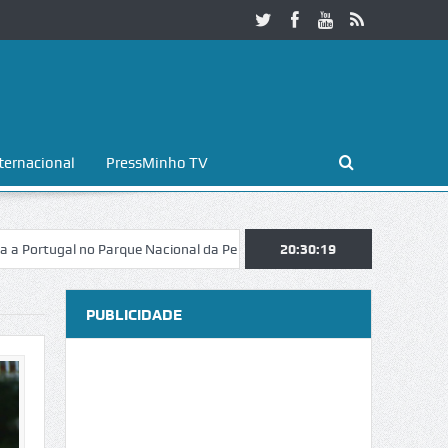
ternacional
PressMinho TV
l no Parque Nacional da Peneda-Gerês
Esposende. Galaicofolia atrai
20:30:20
PUBLICIDADE