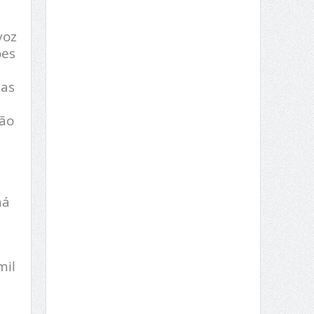
voz
ões
 as
ção
há
mil