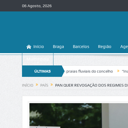
06 Agosto, 2026
Início
Braga
Barcelos
Região
Age
Multimédia
 a conhecer e proteger as praias fluviais do concelho
ÚLTIMAS
“Inaceitável”.
NOTÍCIAS
INÍCIO
PAÍS
PAN QUER REVOGAÇÃO DOS REGIMES D