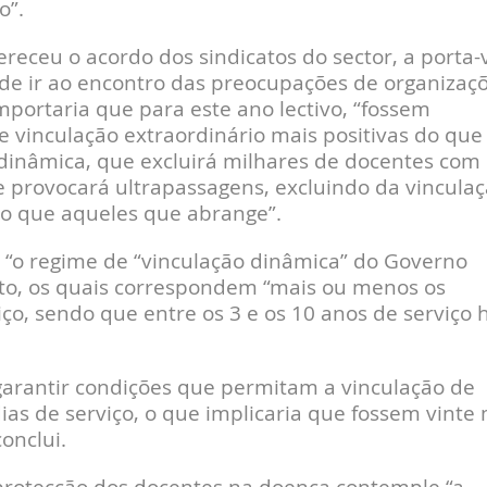
o”.
ceu o acordo dos sindicatos do sector, a porta-
de ir ao encontro das preocupações de organizaç
portaria que para este ano lectivo, “fossem
 vinculação extraordinário mais positivas do que
dinâmica, que excluirá milhares de docentes com
 e provocará ultrapassagens, excluindo da vincula
o que aqueles que abrange”.
, “o regime de “vinculação dinâmica” do Governo
ato, os quais correspondem “mais ou menos os
ço, sendo que entre os 3 e os 10 anos de serviço 
 garantir condições que permitam a vinculação de
as de serviço, o que implicaria que fossem vinte 
onclui.
rotecção dos docentes na doença contemple “a