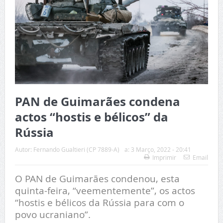
PAN de Guimarães condena
actos “hostis e bélicos” da
Rússia
Autor:
Fernando Gualtieri (CP 7889-A)
a:
3 Março, 2022 - 20:41
Imprimir
Email
O PAN de Guimarães condenou, esta
quinta-feira, “veementemente”, os actos
“hostis e bélicos da Rússia para com o
povo ucraniano”.