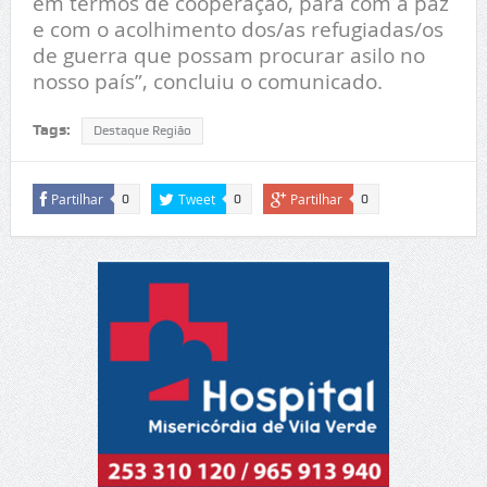
em termos de cooperação, para com a paz
e com o acolhimento dos/as refugiadas/os
de guerra que possam procurar asilo no
nosso país”, concluiu o comunicado.
Tags:
Destaque Região
Partilhar
Tweet
Partilhar
0
0
0