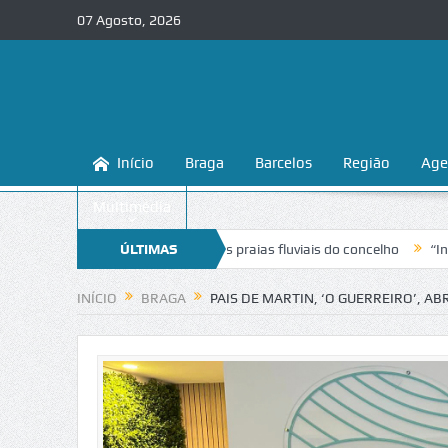
07 Agosto, 2026
Início
Braga
Barcelos
Região
Age
Multimédia
a a conhecer e proteger as praias fluviais do concelho
ÚLTIMAS
“Inaceitável”
NOTÍCIAS
INÍCIO
BRAGA
PAIS DE MARTIN, ‘O GUERREIRO’, 