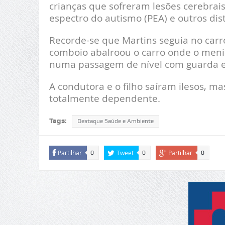
crianças que sofreram lesões cerebrai
espectro do autismo (PEA) e outros di
Recorde-se que Martins seguia no car
comboio abalroou o carro onde o menin
numa passagem de nível com guarda e
A condutora e o filho saíram ilesos, ma
totalmente dependente.
Tags:
Destaque Saúde e Ambiente
Partilhar
Tweet
Partilhar
0
0
0