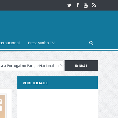
ternacional
PressMinho TV
gal no Parque Nacional da Peneda-Gerês
Esposende. Galaicofolia atra
6:18:42
PUBLICIDADE