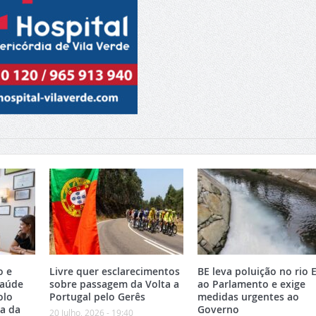
o e
Livre quer esclarecimentos
BE leva poluição no rio 
Saúde
sobre passagem da Volta a
ao Parlamento e exige
olo
Portugal pelo Gerês
medidas urgentes ao
ea da
Governo
20 Julho, 2026 - 19:40