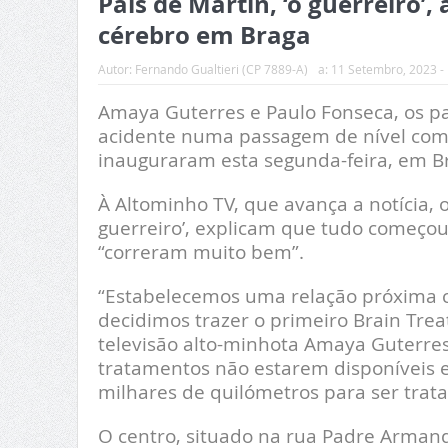
Pais de Martin, ‘o guerreiro’
cérebro em Braga
Autor:
Fernando Gualtieri (CP 7889-A)
a:
11 Setembro, 2023 -
Amaya Guterres e Paulo Fonseca, os pa
acidente numa passagem de nível co
inauguraram esta segunda-feira, em Br
À Altominho TV, que avança a notícia, 
guerreiro’, explicam que tudo começo
“correram muito bem”.
“Estabelecemos uma relação próxima c
decidimos trazer o primeiro Brain Trea
televisão alto-minhota Amaya Guterres
tratamentos não estarem disponíveis e
milhares de quilómetros para ser trata
O centro, situado na rua Padre Armando