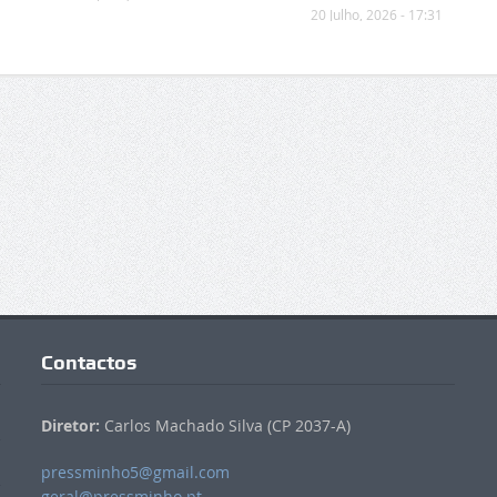
20 Julho, 2026 - 17:31
Contactos
Diretor:
Carlos Machado Silva (CP 2037-A)
pressminho5@gmail.com
geral@pressminho.pt