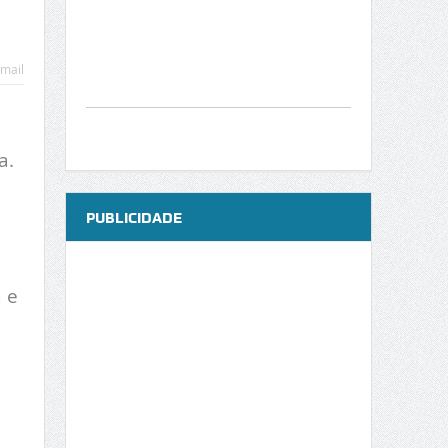
mail
a.
PUBLICIDADE
 e