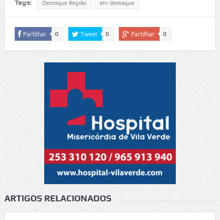
Tags:
Destaque Região
em destaque
Partilhar
Tweet
Partilhar
0
0
0
ARTIGOS RELACIONADOS