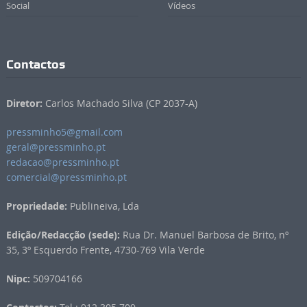
Social
Vídeos
Contactos
Diretor:
Carlos Machado Silva (CP 2037-A)
pressminho5@gmail.com
geral@pressminho.pt
redacao@pressminho.pt
comercial@pressminho.pt
Propriedade:
Publineiva, Lda
Edição/Redacção (sede):
Rua Dr. Manuel Barbosa de Brito, nº
35, 3º Esquerdo Frente, 4730-769 Vila Verde
Nipc:
509704166