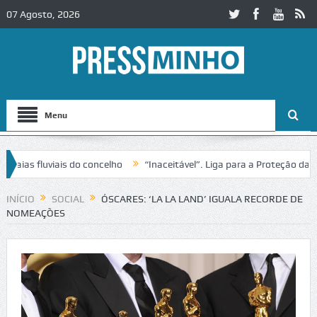
07 Agosto, 2026
Menu
 fluviais do concelho
“Inaceitável”. Liga para a Proteção da Nature
trânsito no IC2 em Alcobaça
Igreja do Castelo de Cerveira assegura 
INÍCIO
SOCIAL
ÓSCARES: ‘LA LA LAND’ IGUALA RECORDE DE
NOMEAÇÕES