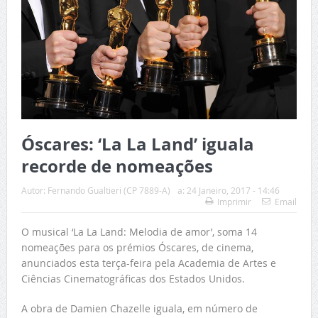
Óscares: ‘La La Land’ iguala
recorde de nomeações
Autor:
Fernando Gualtieri (CP 7889-A)
a:
24 Janeiro, 2017 - 14:46
Imprimir
Email
O musical ‘La La Land: Melodia de amor’, soma 14
nomeações para os prémios Óscares, de cinema,
anunciados esta terça-feira pela Academia de Artes e
Ciências Cinematográficas dos Estados Unidos.
A obra de Damien Chazelle iguala, em número de