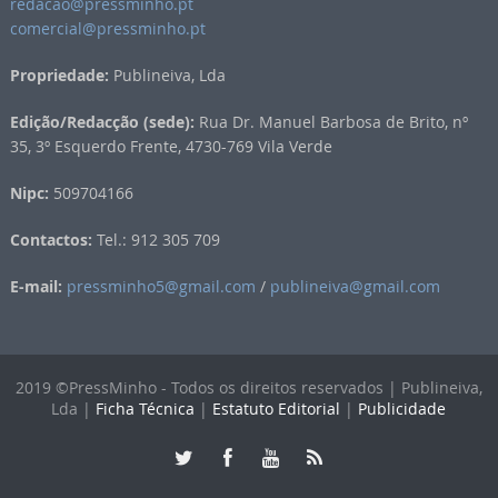
redacao@pressminho.pt
comercial@pressminho.pt
Propriedade:
Publineiva, Lda
Edição/Redacção (sede):
Rua Dr. Manuel Barbosa de Brito, nº
35, 3º Esquerdo Frente, 4730-769 Vila Verde
Nipc:
509704166
Contactos:
Tel.: 912 305 709
E-mail:
pressminho5@gmail.com
/
publineiva@gmail.com
2019 ©PressMinho - Todos os direitos reservados | Publineiva,
Lda |
Ficha Técnica
|
Estatuto Editorial
|
Publicidade