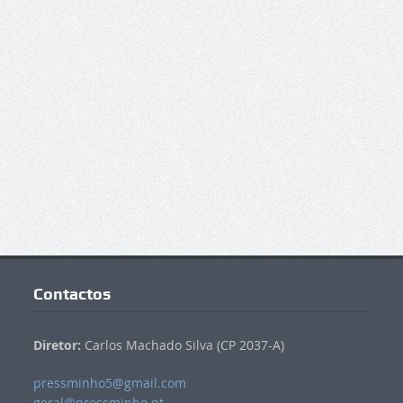
Contactos
Diretor:
Carlos Machado Silva (CP 2037-A)
pressminho5@gmail.com
geral@pressminho.pt