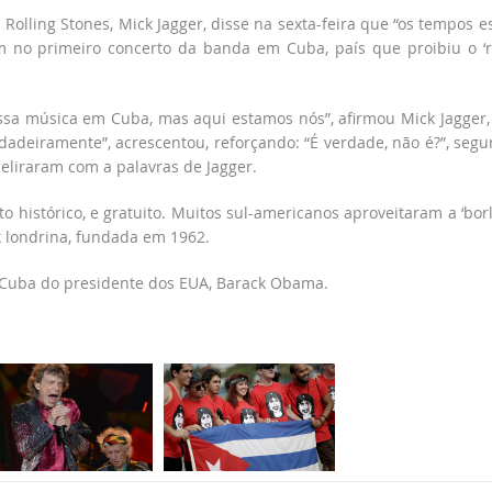
Rolling Stones, Mick Jagger, disse na sexta-feira que “os tempos e
 no primeiro concerto da banda em Cuba, país que proibiu o ‘r
ossa música em Cuba, mas aqui estamos nós”, afirmou Mick Jagger
adeiramente”, acrescentou, reforçando: “É verdade, não é?”, seg
deliraram com a palavras de Jagger.
 histórico, e gratuito. Muitos sul-americanos aproveitaram a ‘borl
k londrina, fundada em 1962.
 a Cuba do presidente dos EUA, Barack Obama.