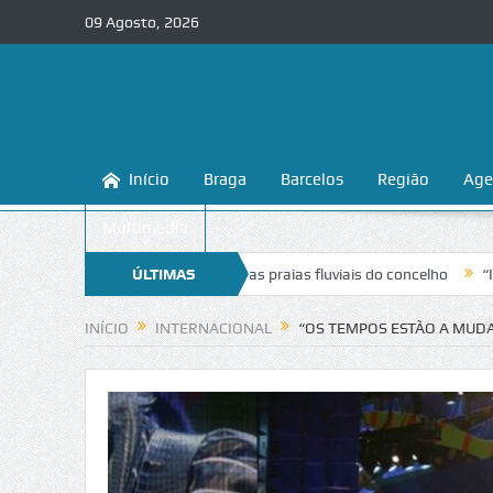
09 Agosto, 2026
Início
Braga
Barcelos
Região
Age
Multimédia
na a conhecer e proteger as praias fluviais do concelho
ÚLTIMAS
“Inaceitável
NOTÍCIAS
INÍCIO
INTERNACIONAL
“OS TEMPOS ESTÃO A MUDA