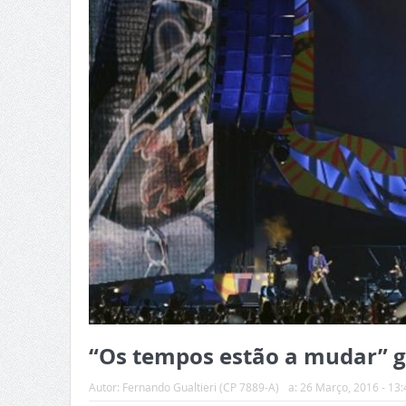
“Os tempos estão a mudar” g
Autor:
Fernando Gualtieri (CP 7889-A)
a:
26 Março, 2016 - 13: