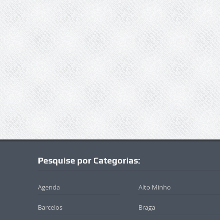
Pesquise por Categorias:
Agenda
Alto Minho
Barcelos
Braga