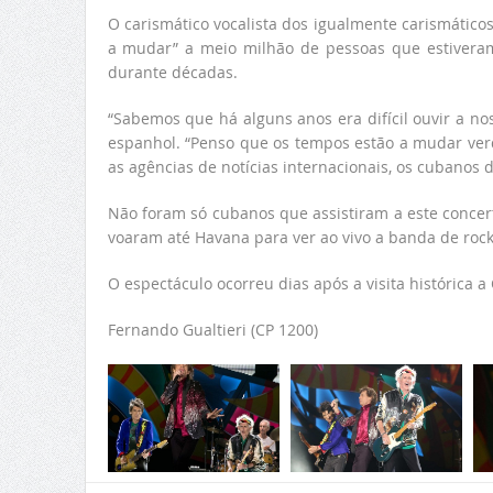
O carismático vocalista dos igualmente carismáticos 
a mudar” a meio milhão de pessoas que estiveram
durante décadas.
“Sabemos que há alguns anos era difícil ouvir a n
espanhol. “Penso que os tempos estão a mudar verd
as agências de notícias internacionais, os cubanos 
Não foram só cubanos que assistiram a este concerto
voaram até Havana para ver ao vivo a banda de roc
O espectáculo ocorreu dias após a visita histórica
Fernando Gualtieri (CP 1200)