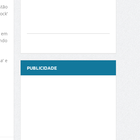
stão
ock’
, em
undo
a’ e
PUBLICIDADE