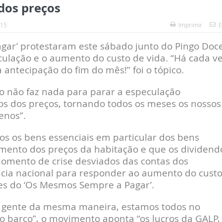
dos preços
:15
Imprimir
E
ar’ protestaram este sábado junto do Pingo Doc
ulação e o aumento do custo de vida. “Há cada v
antecipação do fim do mês!” foi o tópico.
 não faz nada para parar a especulação
os dos preços, tornando todos os meses os nossos
enos”.
os os bens essenciais em particular dos bens
umento dos preços da habitação e que os dividend
omento de crise desviados das contas dos
cia nacional para responder ao aumento do cust
ões do ‘Os Mesmos Sempre a Pagar’.
 a gente da mesma maneira, estamos todos no
arco”, o movimento aponta “os lucros da GALP,