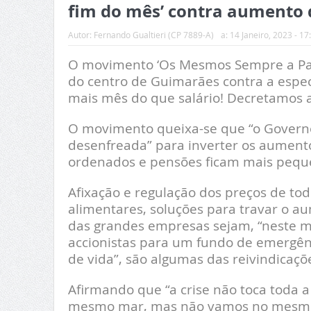
fim do mês’ contra aumento 
Autor:
Fernando Gualtieri (CP 7889-A)
a:
14 Janeiro, 2023 - 17
O movimento ‘Os Mesmos Sempre a Pag
do centro de Guimarães contra a espec
mais mês do que salário! Decretamos a 
O movimento queixa-se que “o Governo
desenfreada” para inverter os aument
ordenados e pensões ficam mais pequ
Afixação e regulação dos preços de tod
alimentares, soluções para travar o a
das grandes empresas sejam, “neste m
accionistas para um fundo de emergên
de vida”, são algumas das reivindicaç
Afirmando que “a crise não toca toda
mesmo mar, mas não vamos no mesmo b