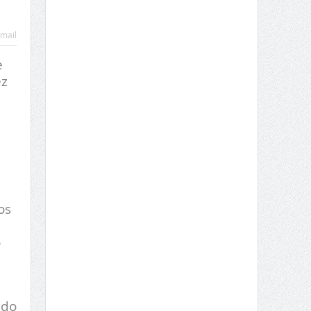
mail
e
ez
os
o
 do