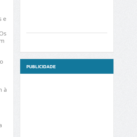
s e
‘Os
am
ão
PUBLICIDADE
m à
a