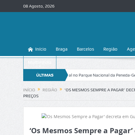
08 Agosto, 2026
Início
Braga
Barcelos
Região
Age
Multimédia
 da Volta a Portugal no Parque Nacional da Peneda-Gerês
ÚLTIMAS
Esposende.
NOTÍCIAS
INÍCIO
REGIÃO
‘OS MESMOS SEMPRE A PAGAR’ DEC
PREÇOS
‘Os Mesmos Sempre a Pagar’ 